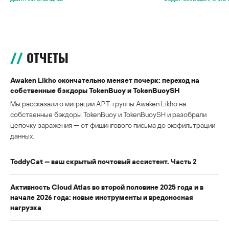
ОТЧЕТЫ
Awaken Likho окончательно меняет почерк: переход на
собственные бэкдоры TokenBuoy и TokenBuoySH
Мы рассказали о миграции APT-группы Awaken Likho на
собственные бэкдоры TokenBuoy и TokenBuoySH и разобрали
цепочку заражения — от фишингового письма до эксфильтрации
данных.
ToddyCat — ваш скрытый почтовый ассистент. Часть 2
Активность Cloud Atlas во второй половине 2025 года и в
начале 2026 года: новые инструменты и вредоносная
нагрузка