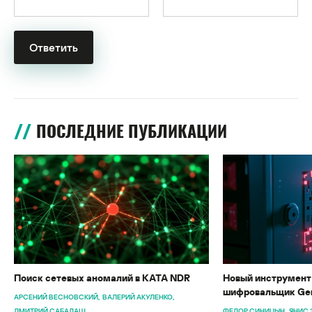
ПОСЛЕДНИЕ ПУБЛИКАЦИИ
Поиск сетевых аномалий в KATA NDR
Новый инструмент 
шифровальщик Gen
АРСЕНИЙ ВЕСНОВСКИЙ
ВАЛЕРИЙ АКУЛЕНКО
ДМИТРИЙ САБАДАШ
ФЕДОР СИНИЦЫН
ЯНИС 