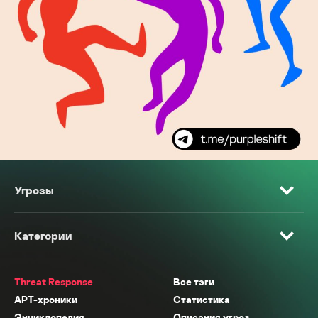
Угрозы
Категории
Threat Response
Все тэги
APT-хроники
Статистика
Энциклопедия
Описания угроз