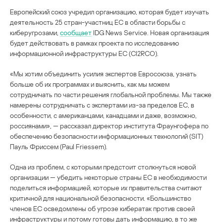
Европейский союз учредил организацию, которая будет изучать
деятельность 25 стран-участниц ЕС в области борьбы с
киберугрозами,
сообщает
IDG News Service. Новая организация
будет действовать в рамках проекта по исследованию
информационной инфраструктуры ЕС (CI2RCO).
«Мы хотим объединить усилия экспертов Евросоюза, узнать
больше об их программах и выяснить, как мы можем
сотрудничать по части решения глобальной проблемы. Мы также
намерены сотрудничать с экспертами из-за пределов ЕС, в
особенности, с американцами, канадцами и даже, возможно,
россиянами», — рассказал директор института Фраунгофера по
обеспечению безопасности информационных технологий (SIT)
Пауль Фриссем (Paul Friessem).
Одна из проблем, с которыми предстоит столкнуться новой
организации — убедить некоторые страны ЕС в необходимости
поделиться информацией, которые их правительства считают
критичной для национальной безопасности. «Большинство
членов ЕС осведомлены об угрозе кибератак против своей
инфраструктуры и потому готовы дать информацию, в то же