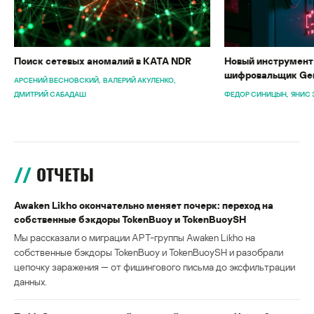
Поиск сетевых аномалий в KATA NDR
Новый инструмент 
шифровальщик Gen
АРСЕНИЙ ВЕСНОВСКИЙ
ВАЛЕРИЙ АКУЛЕНКО
ДМИТРИЙ САБАДАШ
ФЕДОР СИНИЦЫН
ЯНИС 
ОТЧЕТЫ
Awaken Likho окончательно меняет почерк: переход на
собственные бэкдоры TokenBuoy и TokenBuoySH
Мы рассказали о миграции APT-группы Awaken Likho на
собственные бэкдоры TokenBuoy и TokenBuoySH и разобрали
цепочку заражения — от фишингового письма до эксфильтрации
данных.