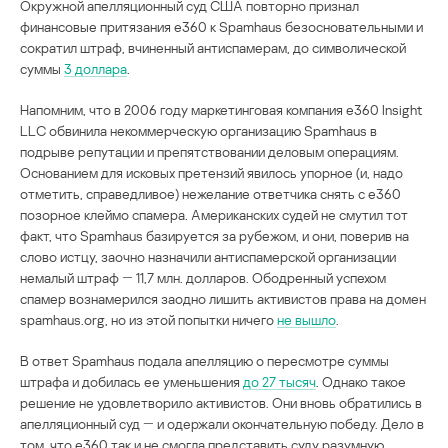
Окружной апелляционный суд США повторно признал
финансовые притязания e360 к Spamhaus безосновательными и
сократил штраф, вчиненный антиспамерам, до символической
суммы
3 доллара
.
Напомним, что в 2006 году маркетинговая компания e360 Insight
LLC обвинила некоммерческую организацию Spamhaus в
подрыве репутации и препятствовании деловым операциям.
Основанием для исковых претензий явилось упорное (и, надо
отметить, справедливое) нежелание ответчика снять с e360
позорное клеймо спамера. Американских судей не смутил тот
факт, что Spamhaus базируется за рубежом, и они, поверив на
слово истцу, заочно назначили антиспамерской организации
немалый штраф ― 11,7 млн. долларов. Ободренный успехом
спамер вознамерился заодно лишить активистов права на домен
spamhaus.org, но из этой попытки ничего
не вышло
.
В ответ Spamhaus подала апелляцию о пересмотре суммы
штрафа и добилась ее уменьшения
до 27 тысяч
. Однако такое
решение не удовлетворило активистов. Они вновь обратились в
апелляционный суд ― и одержали окончательную победу. Дело в
том, что e360 так и не смогла представить суду разумную