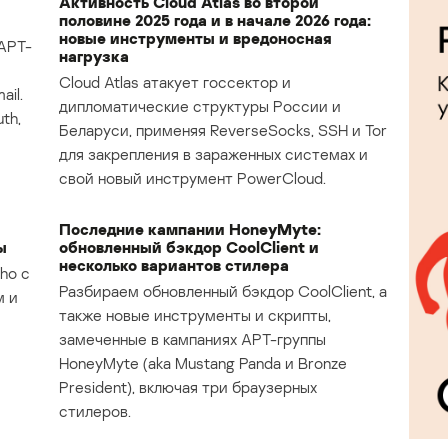
Активность Cloud Atlas во второй
половине 2025 года и в начале 2026 года:
новые инструменты и вредоносная
APT-
нагрузка
Cloud Atlas атакует госсектор и
il.
дипломатические структуры России и
th,
Беларуси, применяя ReverseSocks, SSH и Tor
для закрепления в зараженных системах и
свой новый инструмент PowerCloud.
Последние кампании HoneyMyte:
ы
обновленный бэкдор CoolClient и
несколько вариантов стилера
ho с
Разбираем обновленный бэкдор CoolClient, а
м и
также новые инструменты и скрипты,
замеченные в кампаниях APT-группы
HoneyMyte (aka Mustang Panda и Bronze
President), включая три браузерных
стилеров.