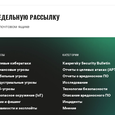
НЕДЕЛЬНУЮ РАССЫЛКУ
 почтовом ящике
ОЗЫ
КАТЕГОРИИ
левые кибератаки
Kaspersky Security Bulletin
нансовые угрозы
Отчеты о целевых атаках (AP
бильные угрозы
Отчеты о вредоносном ПО
дустриальные угрозы
Исследование
б-угрозы
Технологии безопасности
опасное окружение (IoT)
Описание вредоносного ПО
ам и фишинг
Инциденты
вимости и эксплойты
Мнение