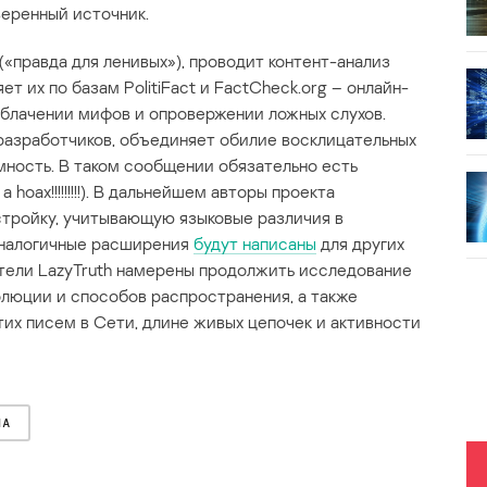
веренный источник.
(«правда для ленивых»), проводит контент-анализ
т их по базам PolitiFact и FactCheck.org – онлайн-
блачении мифов и опровержении ложных слухов.
разработчиков, объединяет обилие восклицательных
мность. В таком сообщении обязательно есть
a hoax!!!!!!!!!). В дальнейшем авторы проекта
стройку, учитывающую языковые различия в
 Аналогичные расширения
будут написаны
для других
тели LazyTruth намерены продолжить исследование
люции и способов распространения, а также
тих писем в Сети, длине живых цепочек и активности
МА