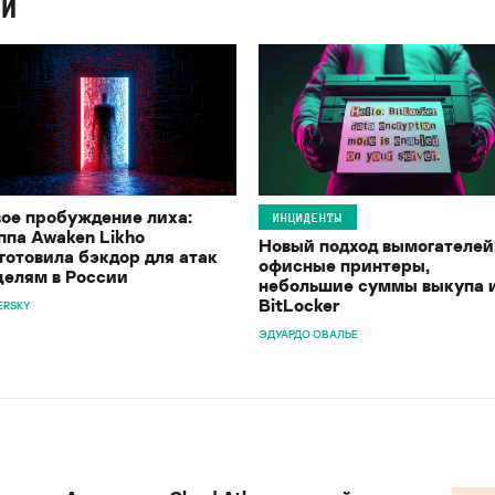
ИИ
ое пробуждение лиха:
ИНЦИДЕНТЫ
ппа Awaken Likho
Новый подход вымогателей
готовила бэкдор для атак
офисные принтеры,
целям в России
небольшие суммы выкупа 
BitLocker
ERSKY
ЭДУАРДО ОВАЛЬЕ