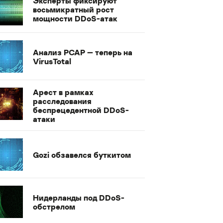
Эксперты фиксируют
восьмикратный рост
мощности DDoS-атак
Анализ PCAP — теперь на
VirusTotal
Арест в рамках
расследования
беспрецедентной DDoS-
атаки
Gozi обзавелся буткитом
Нидерланды под DDoS-
обстрелом