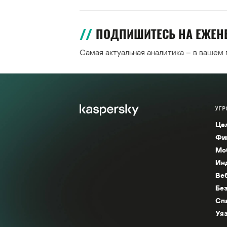
ПОДПИШИТЕСЬ НА ЕЖЕ
Самая актуальная аналитика – в вашем
УГР
Це
Фи
Мо
Ин
Ве
Без
Сп
Уяз