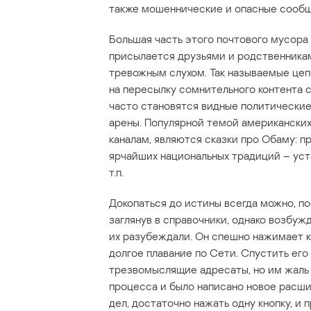
также мошеннические и опасные сообщ
Большая часть этого почтового мусора
присылается друзьями и родственника
тревожным слухом. Так называемые це
на пересылку сомнительного контента
часто становятся видные политические
арены. Популярной темой американских
каналам, являются сказки про Обаму: п
ярчайших национальных традиций – ус
т.п.
Докопаться до истины всегда можно, п
заглянув в справочники, однако возбуж
их разубеждали. Он спешно нажимает к
долгое плавание по Сети. Спустить ег
трезвомыслящие адресаты, но им жаль 
процесса и было написано новое расш
дел, достаточно нажать одну кнопку, и