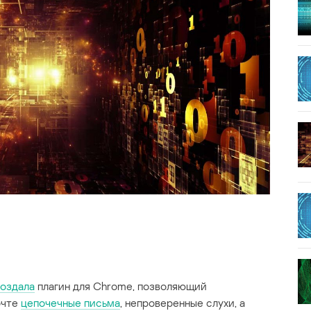
оздала
плагин для Chrome, позволяющий
очте
цепочечные письма
, непроверенные слухи, а