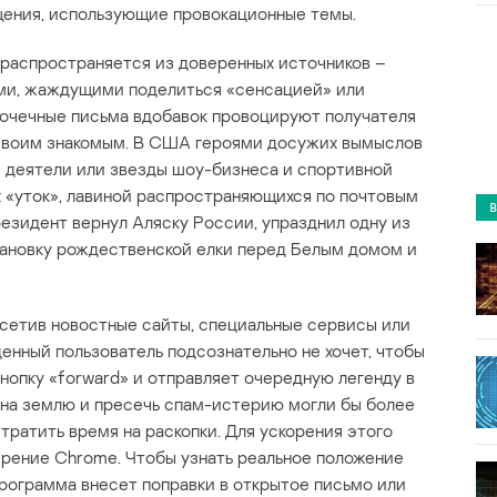
ения, использующие провокационные темы.
 распространяется из доверенных источников –
ми, жаждущими поделиться «сенсацией» или
почечные письма вдобавок провоцируют получателя
 своим знакомым. В США героями досужих вымыслов
 деятели или звезды шоу-бизнеса и спортивной
 «уток», лавиной распространяющихся по почтовым
резидент вернул Аляску России, упразднил одну из
тановку рождественской елки перед Белым домом и
осетив новостные сайты, специальные сервисы или
денный пользователь подсознательно не хочет, чтобы
нопку «forward» и отправляет очередную легенду в
о на землю и пресечь спам-истерию могли бы более
тратить время на раскопки. Для ускорения этого
ирение Chrome. Чтобы узнать реальное положение
 программа внесет поправки в открытое письмо или