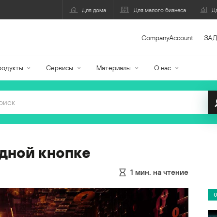
Для дома
Для малого бизнеса
Д
CompanyAccount
ЗАД
родукты
Сервисы
Материалы
О нас
дной кнопке
1
мин. на чтение