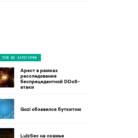
В ТОЙ ЖЕ КАТЕГОРИИ
Арест в рамках
расследования
беспрецедентной DDoS-
атаки
Gozi обзавелся буткитом
LulzSec на скамье