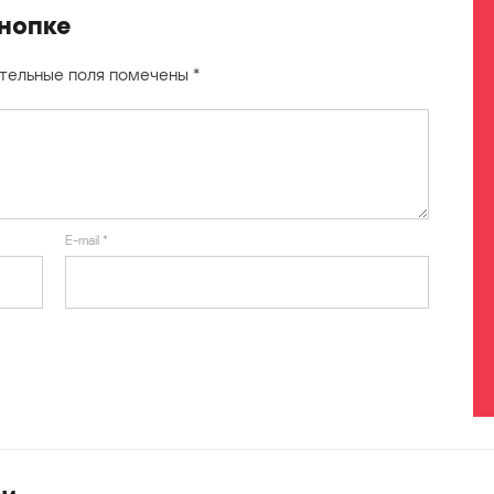
кнопке
тельные поля помечены
*
E-mail
*