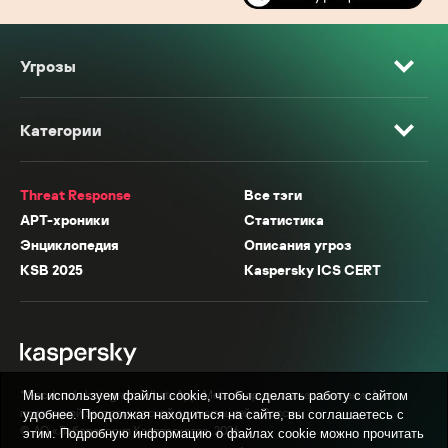
Угрозы
Категории
Threat Response
Все тэги
APT-хроники
Статистика
Энциклопедия
Описания угроз
KSB 2025
Kaspersky ICS CERT
* Facebook, Instagram, WhatsApp, Meta AI принадлежат компании Meta,
Мы используем файлы cookie, чтобы сделать работу с сайтом
признанной экстремистской организацией в России.
удобнее. Продолжая находиться на сайте, вы соглашаетесь с
© АО «Лаборатория Касперского», 2026.
этим. Подробную информацию о файлах cookie можно прочитать