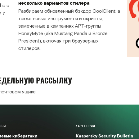
несколько вариантов стилера
ho с
Разбираем обновленный бэкдор CoolClient, а
м и
также новые инструменты и скрипты,
замеченные в кампаниях APT-группы
HoneyMyte (aka Mustang Panda и Bronze
President), включая три браузерных
стилеров.
НЕДЕЛЬНУЮ РАССЫЛКУ
 почтовом ящике
ОЗЫ
КАТЕГОРИИ
левые кибератаки
Kaspersky Security Bulletin