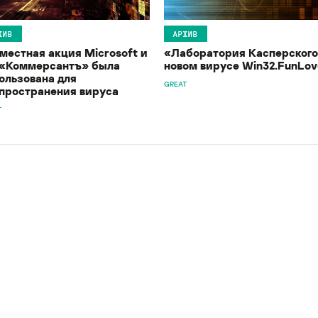
ХИВ
АРХИВ
местная акция Microsoft и
«Лаборатория Касперского
«Коммерсантъ» была
новом вирусе Win32.FunLov
ользована для
GREAT
пространения вируса
T