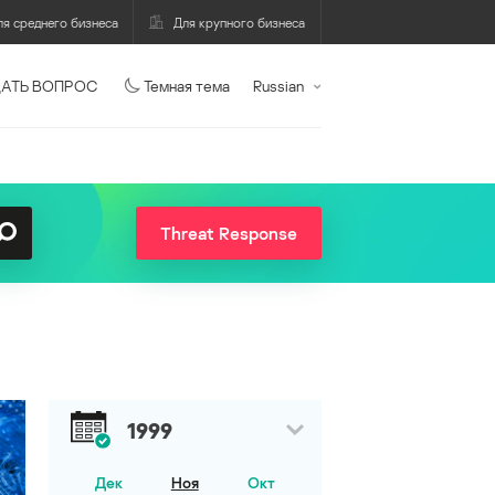
ля среднего бизнеса
Для крупного бизнеса
АТЬ ВОПРОС
Темная тема
Russian
Threat Response
1999
Дек
Ноя
Окт