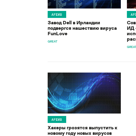
АРХИВ
АР
Завод Dell в Ирландии
Сов
подвергся нашествию вируса
ИД 
FunLove
исп
рас
GREAT
GREA
АРХИВ
Хакеры грозятся выпустить к
новому году новых вирусов