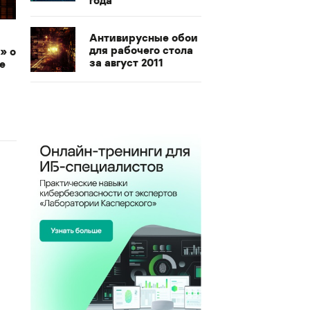
года
Антивирусные обои
для рабочего стола
» о
за август 2011
e