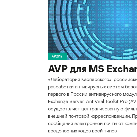
АРХИВ
AVP для MS Exchan
«Лаборатория Касперского», российски
разработки антивирусных систем безоп
первого в России антивирусного модул
Exchange Server. AntiViral Toolkit Pro (
осуществляет централизованную фильт
внешней почтовой корреспонденции. П
сообщения электронной почты от комп
вредоносных кодов всей типов