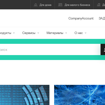
Для дома
Для малого бизнеса
Д
CompanyAccount
ЗАД
родукты
Сервисы
Материалы
О нас