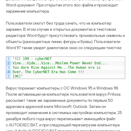
Word-документ. При открытии этого doc-файла и происходит
заражение компьютера.
Пользователи смогут без труда узнать, что их компьютер
заражен. В этом случае в открытых документах в текстовом
редакторе Word будут присутствовать произвольные символы и
объекты (разноцветные линии, фигуры и буквы). Пользователи
Word 97 также увидят диалоговое окно со следующим текстом:
1
"(C) 199 - cyberNET
2
Vine...Vide...Vice...Moslem Power Never End...
3
You dare Rise Against Me...The Human era is
4
Over, The CyberNET Era Has Come !!!
5
[OK]"
Вирус поражает компьютеры с ОС Windows 95 и Windows 98.
После активизации на компьютере пользователя вирус Prilissa
рассылает такие же зараженные документы по первым 50
адресам в адресной книге Microsoft Outlook. Затем он
производит изменения в системных настройках компьютера. 25
декабря любого года вирус переписывает имеющийся файл
c:AUTOEXEC.BAT, и при следующей перезагрузке компьютера
новый файл AUTOEXEC.BAT производит переформатирование