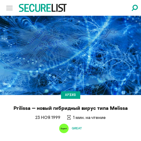
АРХИВ
Prilissa — новый гибридный вирус типа Melissa
23 НОЯ 1999
1
мин. на чтение
GREAT