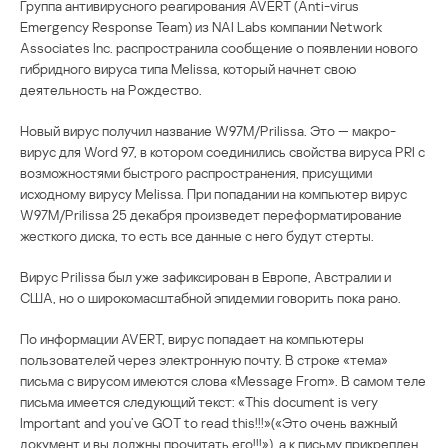
Группа антивирусного реагирования AVERT (Anti-virus
Emergency Response Team) из NAI Labs компании Network
Associates Inc. распространила сообщение о появлении нового
гибридного вируса типа Melissa, который начнет свою
деятельность на Рождество.
Новый вирус получил название W97M/Prilissa. Это — макро-
вирус для Word 97, в котором соединились свойства вируса PRI с
возможностями быстрого распространения, присущими
исходному вирусу Melissa. При попадании на компьютер вирус
W97M/Prilissa 25 декабря произведет переформатирование
жесткого диска, то есть все данные с него будут стерты.
Вирус Prilissa был уже зафиксирован в Европе, Австралии и
США, но о широкомасштабной эпидемии говорить пока рано.
По информации AVERT, вирус попадает на компьютеры
пользователей через электронную почту. В строке «тема»
письма с вирусом имеются слова «Message From». В самом теле
письма имеется следующий текст: «This document is very
Important and you’ve GOT to read this!!!»(«Это очень важный
документ и вы должны прочитать его!!!»), а к письму прикреплен