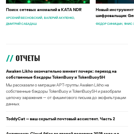
Поиск сетевых аномалий в KATA NDR
Новый инструмент 
шифровальщик Gen
АРСЕНИЙ ВЕСНОВСКИЙ
ВАЛЕРИЙ АКУЛЕНКО
ДМИТРИЙ САБАДАШ
ФЕДОР СИНИЦЫН
ЯНИС 
ОТЧЕТЫ
Awaken Likho окончательно меняет почерк: переход на
собственные бэкдоры TokenBuoy и TokenBuoySH
Мы рассказали о миграции APT-группы Awaken Likho на
собственные бэкдоры TokenBuoy и TokenBuoySH и разобрали
цепочку заражения — от фишингового письма до эксфильтрации
данных.
ToddyCat — ваш скрытый почтовый ассистент. Часть 2
Активность Cloud Atlas во второй половине 2025 года и в