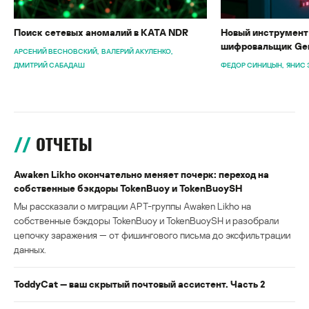
Поиск сетевых аномалий в KATA NDR
Новый инструмент 
шифровальщик Gen
АРСЕНИЙ ВЕСНОВСКИЙ
ВАЛЕРИЙ АКУЛЕНКО
ДМИТРИЙ САБАДАШ
ФЕДОР СИНИЦЫН
ЯНИС 
ОТЧЕТЫ
Awaken Likho окончательно меняет почерк: переход на
собственные бэкдоры TokenBuoy и TokenBuoySH
Мы рассказали о миграции APT-группы Awaken Likho на
собственные бэкдоры TokenBuoy и TokenBuoySH и разобрали
цепочку заражения — от фишингового письма до эксфильтрации
данных.
ToddyCat — ваш скрытый почтовый ассистент. Часть 2