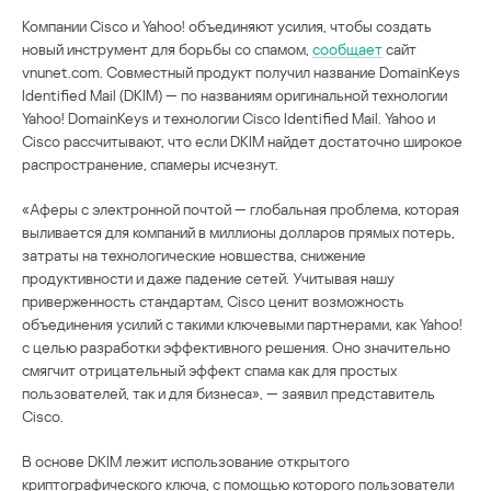
Компании Cisco и Yahoo! объединяют усилия, чтобы создать
новый инструмент для борьбы со спамом,
сообщает
сайт
vnunet.com. Совместный продукт получил название DomainKeys
Identified Mail (DKIM) — по названиям оригинальной технологии
Yahoo! DomainKeys и технологии Cisco Identified Mail. Yahoo и
Cisco рассчитывают, что если DKIM найдет достаточно широкое
распространение, спамеры исчезнут.
«Аферы с электронной почтой — глобальная проблема, которая
выливается для компаний в миллионы долларов прямых потерь,
затраты на технологические новшества, снижение
продуктивности и даже падение сетей. Учитывая нашу
приверженность стандартам, Cisco ценит возможность
объединения усилий с такими ключевыми партнерами, как Yahoo!
с целью разработки эффективного решения. Оно значительно
смягчит отрицательный эффект спама как для простых
пользователей, так и для бизнеса», — заявил представитель
Cisco.
В основе DKIM лежит использование открытого
криптографического ключа, с помощью которого пользователи