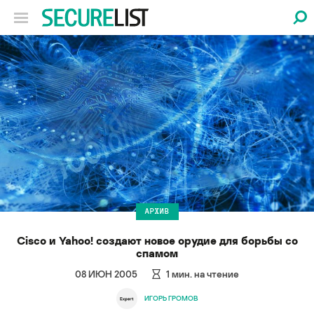
АРХИВ
Cisco и Yahoo! создают новое орудие для борьбы со
спамом
08 ИЮН 2005
1
мин. на чтение
ИГОРЬ ГРОМОВ