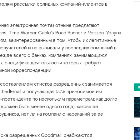
телям рассылки солидных компаний-клиентов в
нная электронная почта) отныне предлагают
, Time Warner Cable’s Road Runner и Verizon. Услуги
ям, заинтересованным в том, чтобы их легитимные
получателей и не вызывали у последних сомнений в
ежде всего о банках, компаниях, занимающихся
ях, специфика деятельности которых требует
мной корреспонденции.
и составлением списков разрешенных занимается
tifiedEmail и получающая 50% приносимой им
-претендента по нескольким параметрам: как долго
 должен быть менее одного года), какова ее
рудников, нет ли на компанию нареканий за ее
иска разрешенных Goodmail, снабжаются