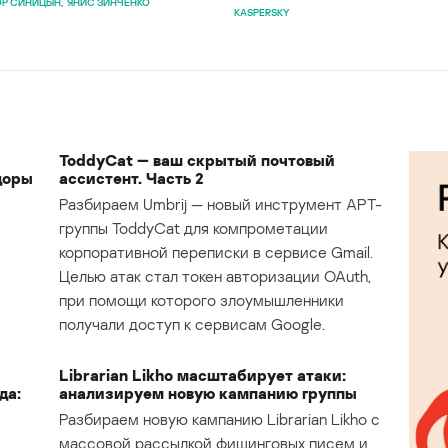
Р СИНИЦЫН
ЯНИС ЗИНЧЕНКО
KASPERSKY
ToddyCat — ваш скрытый почтовый
доры
ассистент. Часть 2
Разбираем Umbrij — новый инструмент APT-
группы ToddyCat для компрометации
корпоративной переписки в сервисе Gmail.
Целью атак стал токен авторизации OAuth,
при помощи которого злоумышленники
получали доступ к сервисам Google.
Librarian Likho масштабирует атаки:
да:
анализируем новую кампанию группы
Разбираем новую кампанию Librarian Likho с
массовой рассылкой фишинговых писем и