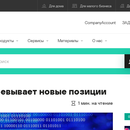
Для дома
Для малого бизнеса
Д
CompanyAccount
ЗАД
родукты
Сервисы
Материалы
О нас
воевывает новые позиции
1
мин. на чтение