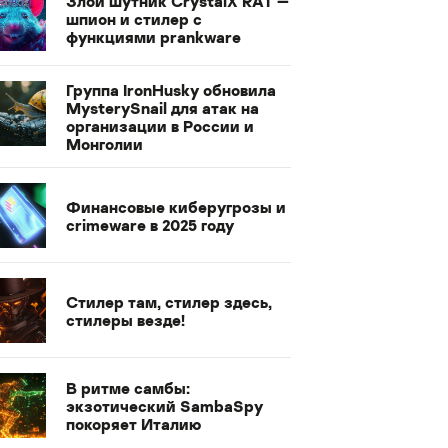
Злой шутник CrystalX RAT —
шпион и стилер с
функциями prankware
Группа IronHusky обновила
MysterySnail для атак на
организации в России и
Монголии
Финансовые киберугрозы и
crimeware в 2025 году
Стилер там, стилер здесь,
стилеры везде!
В ритме самбы:
экзотический SambaSpy
покоряет Италию