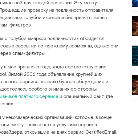
никальной для каждой рассылки. Эту метку
 Прошедшие проверку на подлинность отправителя
циальной голубой иконкой и беспрепятственно
пам-фильтров.
ма с голубой «маркой подлинности» обойдется
ссовые рассылки по-прежнему возможны, однако они
через спам-фильтры.
ту в мае прошлого года, когда соответствующие
hoo!. Зимой 2006 года объявление крупнейших
ю нового сервиса вызвало бурное обсуждение и
удостоилась особого внимания со стороны
ивников платного сервиса
и специальный сайт, где
ующих.
 у некоммерческих организаций, которые, в конце
о они смогут пользоватся услугами сервиса
ровайдера, открывшие на днях сервис CertifiedEmail,