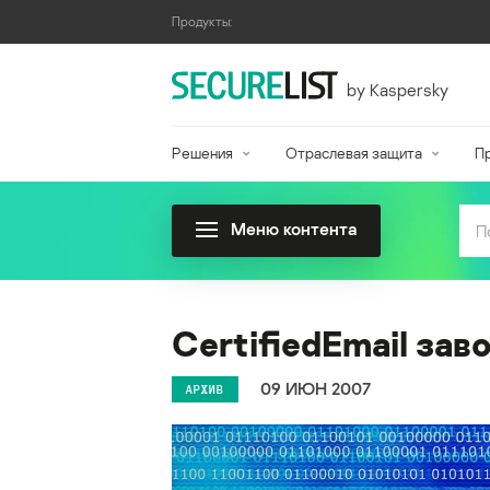
Продукты:
by Kaspersky
Решения
Отраслевая защита
П
Меню контента
CertifiedEmail за
09 ИЮН 2007
АРХИВ