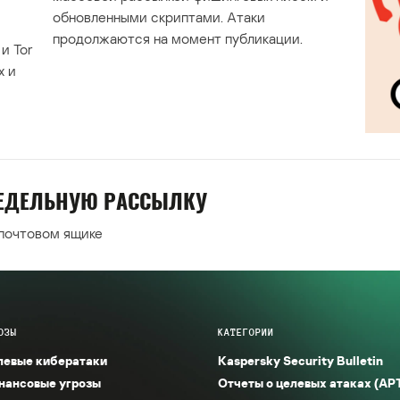
обновленными скриптами. Атаки
продолжаются на момент публикации.
и Tor
х и
НЕДЕЛЬНУЮ РАССЫЛКУ
 почтовом ящике
ОЗЫ
КАТЕГОРИИ
левые кибератаки
Kaspersky Security Bulletin
нансовые угрозы
Отчеты о целевых атаках (AP