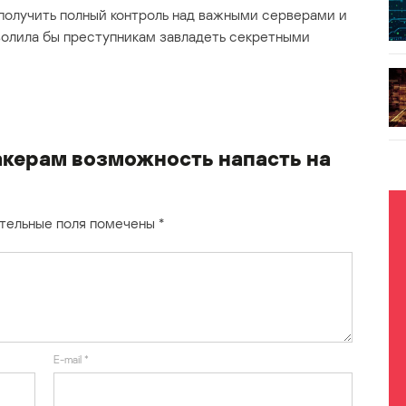
 получить полный контроль над важными серверами и
волила бы преступникам завладеть секретными
акерам возможность напасть на
тельные поля помечены
*
E-mail
*