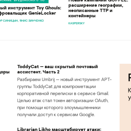
расширение географии,
ый инструмент Toy Ghouls:
неописанные TTP и
ровальщик GenieLocker
контейнеры
Р СИНИЦЫН
ЯНИС ЗИНЧЕНКО
KASPERSKY
ToddyCat — ваш скрытый почтовый
доры
ассистент. Часть 2
Разбираем Umbrij — новый инструмент APT-
группы ToddyCat для компрометации
корпоративной переписки в сервисе Gmail.
Целью атак стал токен авторизации OAuth,
при помощи которого злоумышленники
получали доступ к сервисам Google.
Librarian Likho масштабирует атаки: