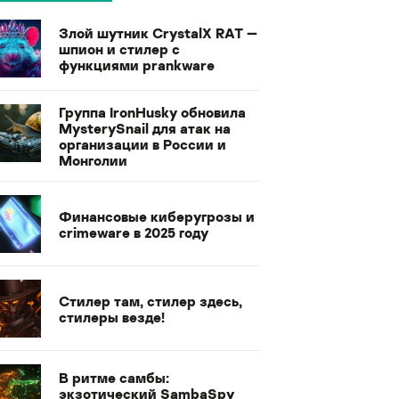
Злой шутник CrystalX RAT —
шпион и стилер с
функциями prankware
Группа IronHusky обновила
MysterySnail для атак на
организации в России и
Монголии
Финансовые киберугрозы и
crimeware в 2025 году
Стилер там, стилер здесь,
стилеры везде!
В ритме самбы:
экзотический SambaSpy