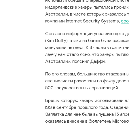
Используя брешь в операционной систе
нидерландские хакеры пытались проник
Австралии, в числе которых оказалось 
компании Internet Security Systems,
соо
Согласно информации управляющего ди
(Kim Duffy), атаки на банки были зафи
минувший четверг. К 8 часам утра пятн
ланчу нам стало ясно, что хакеры пыт
Австралии», пояснил Даффи.
По его словам, большинство атакованн
специалисты разослали по факсу допо
500 государственных организаций.
Брешь, которую хакеры использовали д
ISS в сентябре прошлого года. Сведени
Заплатка для нее была выпущена 13 ап
оказалась внесена в бюллетень Microso