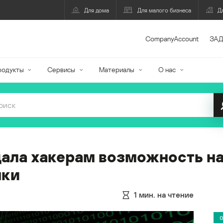
Для дома
Для малого бизнеса
Д
CompanyAccount
ЗАД
родукты
Сервисы
Материалы
О нас
ала хакерам возможность на
нки
1
мин. на чтение