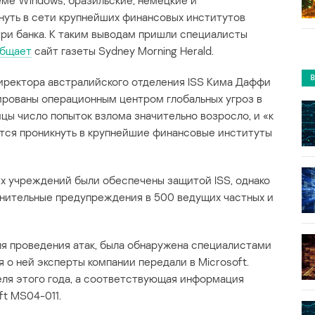
ме Windows, бразильские, немецкие и
нуть в сети крупнейших финансовых институтов
три банка. К таким выводам пришли специалисты
бщает
сайт газеты Sydney Morning Herald.
ректора австралийского отделения ISS Кима Даффи
ксированы операционным центром глобальных угроз в
ицы число попыток взлома значительно возросло, и «к
аются проникнуть в крупнейшие финансовые институты
ых учреждений были обеспечены защитой ISS, однако
лнительные предупреждения в 500 ведущих частных и
ля проведения атак, была обнаружена специалистами
я о ней эксперты компании передали в Microsoft.
реля этого года, а соответствующая информация
ft MS04-011.