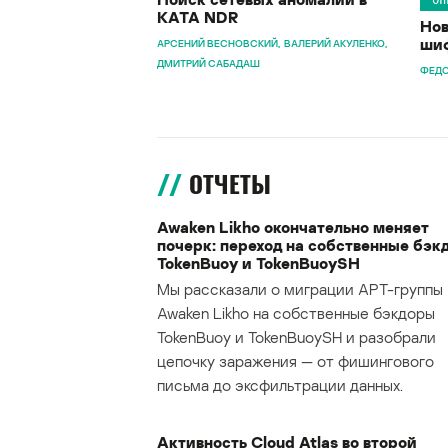
KATA NDR
Нов
шиф
АРСЕНИЙ ВЕСНОВСКИЙ
ВАЛЕРИЙ АКУЛЕНКО
ДМИТРИЙ САБАДАШ
ФЕДО
ОТЧЕТЫ
Awaken Likho окончательно меняет
почерк: переход на собственные бэк
TokenBuoy и TokenBuoySH
Мы рассказали о миграции APT-группы
Awaken Likho на собственные бэкдоры
TokenBuoy и TokenBuoySH и разобрали
цепочку заражения — от фишингового
письма до эксфильтрации данных.
Активность Cloud Atlas во второй