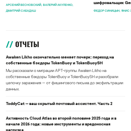
шифровальщик Gen
АРСЕНИЙ ВЕСНОВСКИЙ
ВАЛЕРИЙ АКУЛЕНКО
ДМИТРИЙ САБАДАШ
ФЕДОР СИНИЦЫН
ЯНИС 
ОТЧЕТЫ
Awaken Likho окончательно меняет почерк: переход на
собственные бэкдоры TokenBuoy и TokenBuoySH
Мы рассказали о миграции APT-группы Awaken Likho на
собственные бэкдоры TokenBuoy и TokenBuoySH и разобрали
цепочку заражения — от фишингового письма до эксфильтрации
данных.
ToddyCat — ваш скрытый почтовый ассистент. Часть 2
Активность Cloud Atlas во второй половине 2025 года и в
начале 2026 года: новые инструменты и вредоносная
нагрузка