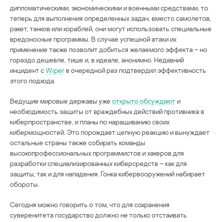
дипломатическими, экономическими и военными средствами, то
теперь для выполнения определенных задач, вместо самолетов,
ракет, танков или кораблей, они могут использовать специальные
вредоносные программы. В случае успешной атаки их
применение также позволит добиться желаемого эффекта – но
гораздо дешевле, тише и, в идеале, анонимно. Недавний
инцидент с
Wiper
в очередной раз подтвердил эффективность
этого подхода.
Ведущие мировые державы уже
открыто обсуждают
и
необходимость защиты от враждебных действий противника в
киберпространстве, и планы по наращиванию своих
кибермощностей. Это порождает цепную реакцию и вынуждает
остальные страны также собирать команды
высокопрофессиональных программистов и хакеров для
разработки специализированных киберсредств – как для
защиты, так и для нападения. Гонка кибервооружений набирает
обороты.
Сегодня можно говорить о том, что для сохранения
суверенитета государство должно не только отстаивать