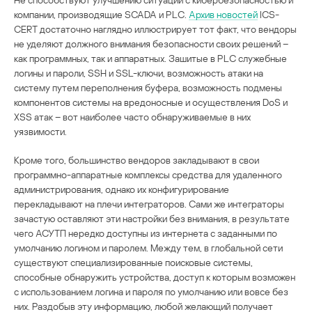
компании, производящие SCADA и PLC.
Архив новостей
ICS-
CERT достаточно наглядно иллюстрирует тот факт, что вендоры
не уделяют должного внимания безопасности своих решений –
как программных, так и аппаратных. Зашитые в PLC служебные
логины и пароли, SSH и SSL-ключи, возможность атаки на
систему путем переполнения буфера, возможность подмены
компонентов системы на вредоносные и осуществления DoS и
XSS атак – вот наиболее часто обнаруживаемые в них
уязвимости.
Кроме того, большинство вендоров закладывают в свои
программно-аппаратные комплексы средства для удаленного
администрирования, однако их конфигурирование
перекладывают на плечи интеграторов. Сами же интеграторы
зачастую оставляют эти настройки без внимания, в результате
чего АСУТП нередко доступны из интернета с заданными по
умолчанию логином и паролем. Между тем, в глобальной сети
существуют специализированные поисковые системы,
способные обнаружить устройства, доступ к которым возможен
с использованием логина и пароля по умолчанию или вовсе без
них. Раздобыв эту информацию, любой желающий получает