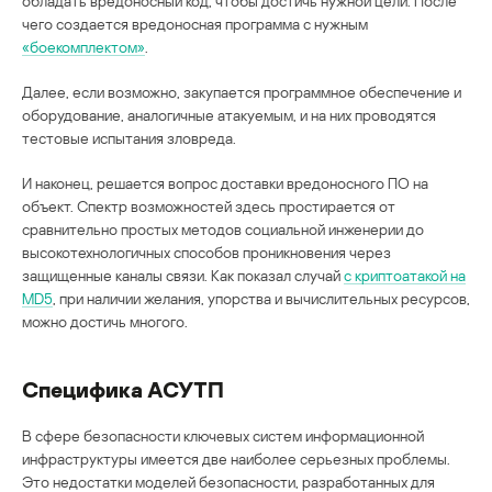
обладать вредоносный код, чтобы достичь нужной цели. После
чего создается вредоносная программа с нужным
«боекомплектом»
.
Далее, если возможно, закупается программное обеспечение и
оборудование, аналогичные атакуемым, и на них проводятся
тестовые испытания зловреда.
И наконец, решается вопрос доставки вредоносного ПО на
объект. Спектр возможностей здесь простирается от
сравнительно простых методов социальной инженерии до
высокотехнологичных способов проникновения через
защищенные каналы связи. Как показал случай
с криптоатакой на
MD5
, при наличии желания, упорства и вычислительных ресурсов,
можно достичь многого.
Специфика АСУТП
В сфере безопасности ключевых систем информационной
инфраструктуры имеется две наиболее серьезных проблемы.
Это недостатки моделей безопасности, разработанных для