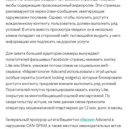
якобы содержащие провокационный видеоролик. Эти страницы
рекламируются через спам-сообщения, имитирующие
«дружеское» послание. Однако, чтобы получить доступ к
вожделенному контенту, пользователь должен выполнить ряд
условий. В итоге вместо просмотра «видео» он в несколько
кликов попадает на сторонний сайт, пытающийся выудить у него
информацию или подписать на дорогие услуги.
Для охвата большей аудитории скамеры вынуждают
посетителей фальшивых Facebook-страниц нажимать кнопку
Like или Share, умножая потоки спама на социальном веб-
сервисе. «Маркетологи» Adscend использовали с этой целью
особые скрипты (content locking widgets), которые блокировали
доступ к контенту, предлагая вначале выполнить ряд условий.
Посетителей попутно провоцировали нажать кнопку Like,
сокрытую за многообещающей ссылкой или картинкой. По
свидетельству истцов, на пике данная схема приносила
оператору мошеннической «партнерки» до 1,2 млн. долл. в месяц.
Генеральный прокурор штата Вашингтон
обвинил
Adscend в
нарушении CAN-SPAM, а также местных законодательных актов