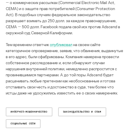
― о коммерческих рассылках (Commercial Electronic Mail Act,
СЕМА) и о защите прав потребителей (Consumer Protection
Act). В подобных случаях федеральное законодательство
разрешает взимать до 250 долл. за каждое правонарушение,
СЕМА ― 500 долл. Facebook подала свой иск против Adscend в
окружной суд Северной Калифорнии.
Тем временем ответчик
опубликовал
на своем сайте
категоричное опровержение, заявив, что обвинения, выдвинутые
в его адрес, были сфабрикованы. Компания намерена провести
собственное расследование и, если обнаружит случаи
нарушения внутренней политики, немедленно распростится с
провинившимися партнерами. А до той поры Adscend будет
расценивать любые претензии как необоснованные и готова
отстаивать свои честь и достоинство в суде, тем более что
истцы даже не удосужились известить ее о своих намерениях.
ИНТЕРНЕТ-МОШЕННИЧЕСТВО
ЗАКОНОДАТЕЛЬСТВО И СПАМ
СОЦИАЛЬНЫЕ СЕТИ