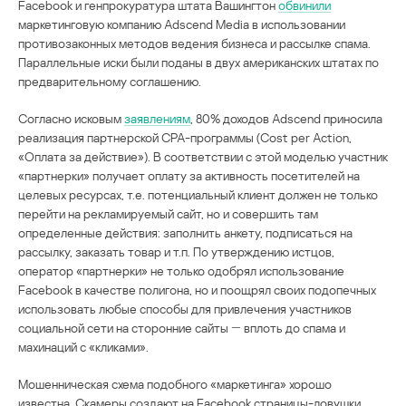
Facebook и генпрокуратура штата Вашингтон
обвинили
маркетинговую компанию Adscend Media в использовании
противозаконных методов ведения бизнеса и рассылке спама.
Параллельные иски были поданы в двух американских штатах по
предварительному соглашению.
Согласно исковым
заявлениям
, 80% доходов Adscend приносила
реализация партнерской CPA-программы (Cost per Action,
«Оплата за действие»). В соответствии с этой моделью участник
«партнерки» получает оплату за активность посетителей на
целевых ресурсах, т.е. потенциальный клиент должен не только
перейти на рекламируемый сайт, но и совершить там
определенные действия: заполнить анкету, подписаться на
рассылку, заказать товар и т.п. По утверждению истцов,
оператор «партнерки» не только одобрял использование
Facebook в качестве полигона, но и поощрял своих подопечных
использовать любые способы для привлечения участников
социальной сети на сторонние сайты ― вплоть до спама и
махинаций с «кликами».
Мошенническая схема подобного «маркетинга» хорошо
известна. Скамеры создают на Facebook страницы-ловушки,