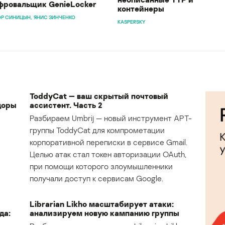
ровальщик GenieLocker
контейнеры
Р СИНИЦЫН
ЯНИС ЗИНЧЕНКО
KASPERSKY
ToddyCat — ваш скрытый почтовый
доры
ассистент. Часть 2
Разбираем Umbrij — новый инструмент APT-
группы ToddyCat для компрометации
корпоративной переписки в сервисе Gmail.
Целью атак стал токен авторизации OAuth,
при помощи которого злоумышленники
получали доступ к сервисам Google.
Librarian Likho масштабирует атаки:
да:
анализируем новую кампанию группы