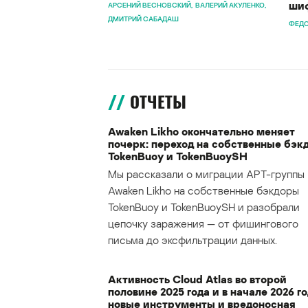
шиф
АРСЕНИЙ ВЕСНОВСКИЙ
ВАЛЕРИЙ АКУЛЕНКО
ДМИТРИЙ САБАДАШ
ФЕДО
ОТЧЕТЫ
Awaken Likho окончательно меняет
почерк: переход на собственные бэк
TokenBuoy и TokenBuoySH
Мы рассказали о миграции APT-группы
Awaken Likho на собственные бэкдоры
TokenBuoy и TokenBuoySH и разобрали
цепочку заражения — от фишингового
письма до эксфильтрации данных.
Активность Cloud Atlas во второй
половине 2025 года и в начале 2026 го
новые инструменты и вредоносная