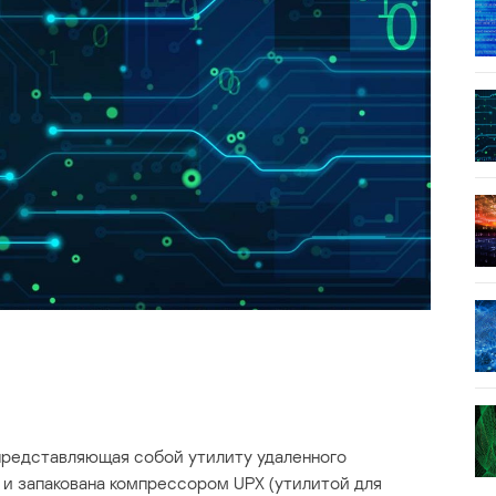
представляющая собой утилиту удаленного
 и запакована компрессором UPX (утилитой для