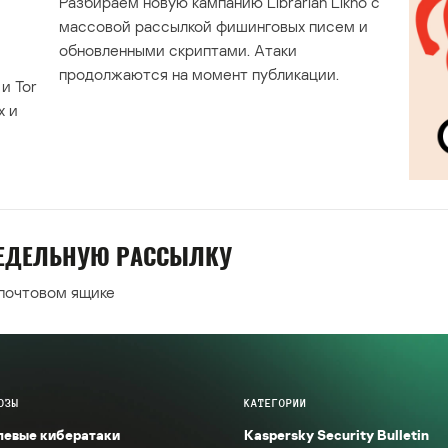
Разбираем новую кампанию Librarian Likho с
массовой рассылкой фишинговых писем и
обновленными скриптами. Атаки
продолжаются на момент публикации.
и Tor
х и
НЕДЕЛЬНУЮ РАССЫЛКУ
 почтовом ящике
ОЗЫ
КАТЕГОРИИ
левые кибератаки
Kaspersky Security Bulletin