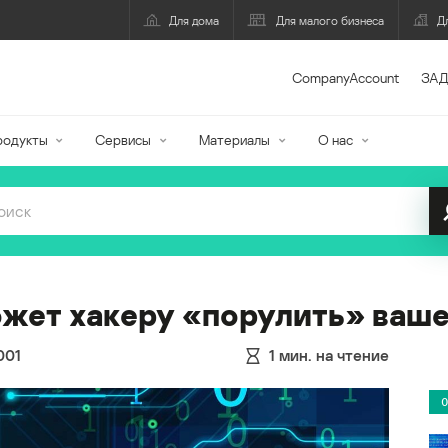
Для дома
Для малого бизнеса
Д
CompanyAccount
ЗАД
родукты
Сервисы
Материалы
О нас
жет хакеру «порулить» ваш
001
1
мин. на чтение