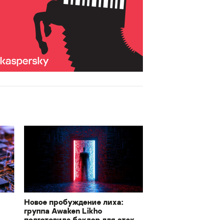
Новое пробуждение лиха:
группа Awaken Likho
подготовила бэкдор для атак