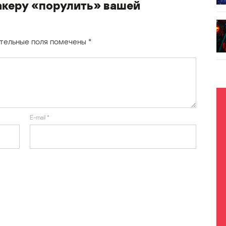
акеру «порулить» вашей
тельные поля помечены
*
E-mail
*