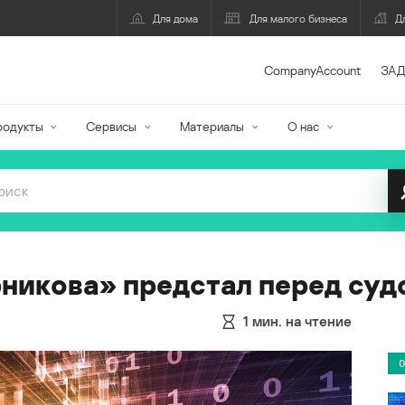
Для дома
Для малого бизнеса
Д
CompanyAccount
ЗАД
родукты
Сервисы
Материалы
О нас
рникова» предстал перед суд
1
мин. на чтение