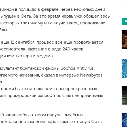
овинной в полицию в феврале, через несколько дней
 выпущен в Сеть. За это время червь уже обошел весь
и которых так ничему и не научившись, продолжали
йлы.
 еще 12 сентября, процесс все еще продолжается.
усописателя наказание в виде 240 часов
ции компьютера и модема.
нсультант британской фирмы Sophos Antivirus,
гаемого наказания, сказал в интервью Newsbytes,
а.
то время был в пятерке самых распространенных
ssa, прокурорский запрос ‘посылает неправильные
t объявил себя автором вируса, ему были
нном распространении через компьютерную Сеть