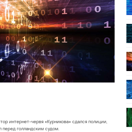
втор интернет-червя «Курникова» сдался полиции,
 перед голландским судом.