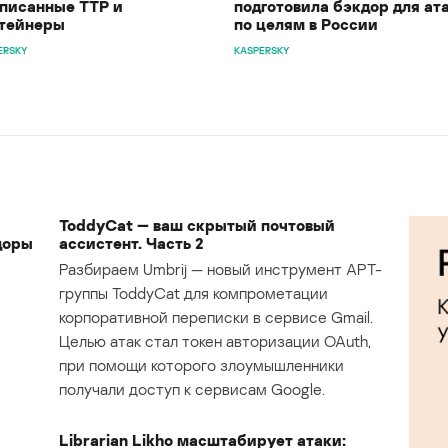
писанные TTP и
подготовила бэкдор для ат
тейнеры
по целям в России
ERSKY
KASPERSKY
ToddyCat — ваш скрытый почтовый
доры
ассистент. Часть 2
Разбираем Umbrij — новый инструмент APT-
группы ToddyCat для компрометации
корпоративной переписки в сервисе Gmail.
Целью атак стал токен авторизации OAuth,
при помощи которого злоумышленники
получали доступ к сервисам Google.
Librarian Likho масштабирует атаки: