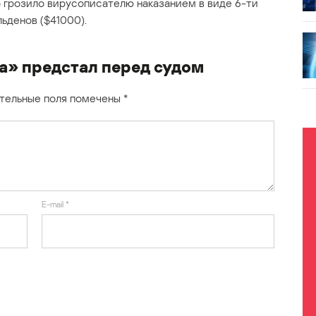
о грозило вирусописателю наказанием в виде 6-ти
ьденов ($41000).
а» предстал перед судом
тельные поля помечены
*
E-mail
*