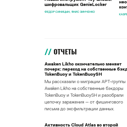
нео
шифровальщик GenieLocker
кон
ФЕДОР СИНИЦЫН
ЯНИС ЗИНЧЕНКО
KASP
ОТЧЕТЫ
Awaken Likho окончательно меняет
почерк: переход на собственные бэк
TokenBuoy и TokenBuoySH
Мы рассказали о миграции APT-группы
Awaken Likho на собственные бэкдоры
TokenBuoy и TokenBuoySH и разобрали
цепочку заражения — от фишингового
письма до эксфильтрации данных.
Активность Cloud Atlas во второй