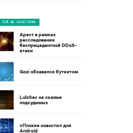
В ТОЙ ЖЕ КАТЕГОРИИ
Арест в рамках
расследования
беспрецедентной DDoS-
атаки
Gozi обзавелся буткитом
LulzSec на скамье
подсудимых
«Плохие новости» для
Android