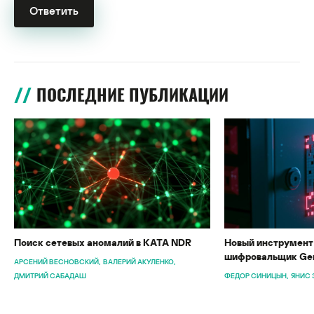
ПОСЛЕДНИЕ ПУБЛИКАЦИИ
Поиск сетевых аномалий в KATA NDR
Новый инструмент 
шифровальщик Gen
АРСЕНИЙ ВЕСНОВСКИЙ
ВАЛЕРИЙ АКУЛЕНКО
ДМИТРИЙ САБАДАШ
ФЕДОР СИНИЦЫН
ЯНИС 