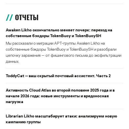
ОТЧЕТЫ
Awaken Likho окончательно меняет почерк: переход на
собственные бэкдоры TokenBuoy и TokenBuoySH
Мы рассказали о миграции APT-группы Awaken Likho на
собственные бэкдоры TokenBuoy и TokenBuoySH и разобрали
цепочку заражения — от фишингового письма до эксфильтрации
данных.
ToddyCat — ваш скрытый почтовый ассистент. Часть 2
Активность Cloud Atlas во второй половине 2025 года и в
начале 2026 года: новые инструменты и вредоносная
нагрузка
Librarian Likho масштабирует атаки: анализируем новую
кампанию группы