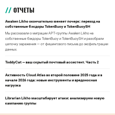
ОТЧЕТЫ
Awaken Likho окончательно меняет почерк: переход на
собственные бэкдоры TokenBuoy и TokenBuoySH
Мы рассказали о миграции APT-группы Awaken Likho на
собственные бэкдоры TokenBuoy и TokenBuoySH и разобрали
цепочку заражения — от фишингового письма до эксфильтрации
данных.
ToddyCat — ваш скрытый почтовый ассистент. Часть 2
Активность Cloud Atlas во второй половине 2025 года и в
начале 2026 года: новые инструменты и вредоносная
нагрузка
Librarian Likho масштабирует атаки: анализируем новую
кампанию группы