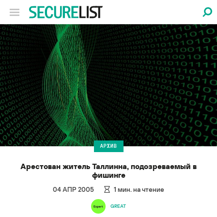
АРХИВ
Арестован житель Таллинна, подозреваемый в
фишинге
04 АПР 2005
1
мин. на чтение
GREAT