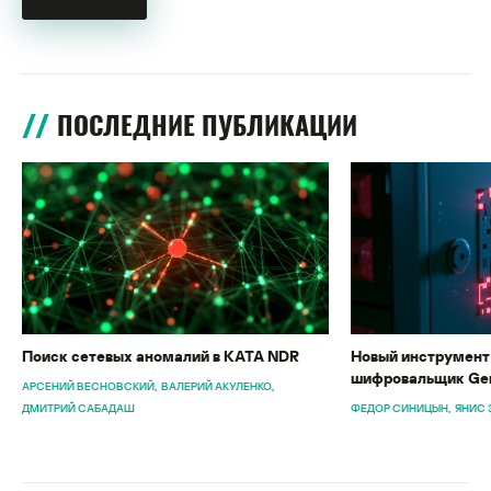
ПОСЛЕДНИЕ ПУБЛИКАЦИИ
Поиск сетевых аномалий в KATA NDR
Новый инструмент 
шифровальщик Gen
АРСЕНИЙ ВЕСНОВСКИЙ
ВАЛЕРИЙ АКУЛЕНКО
ДМИТРИЙ САБАДАШ
ФЕДОР СИНИЦЫН
ЯНИС 