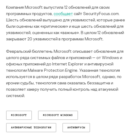
Компания Microsoft выпустила 12 обновлений для своих
программных продуктов,
сообщает
сайт SecurityFocus.com.
Шесть обновлений выпущено для уязвимостей, которые ранее
были оценены как «критические» и еще шесть обновлений для
уязвимостей, оцененных как «важные». В целом 12 обновлений
закрывают 20 уязвимостей в программах Microsoft.
Февральский бюллетень Microsoft описывает обновления для
целого ряда системных файлов и приложений — от Windows и
офисных приложений до Internet Explorer и антивирусной
технологии Malware Protection Engine. Указанная технология
используется в целом ряде разработок Microsoft, однако, по
иронии судьбы, технология сама оказалась беззащитна и
позволяет хакеру получить полный контроль над атакуемой
системой.
MICROSOFT
MICROSOFT WINDOWS
АНТИВИРУСНЫЕ ТЕХНОЛОГИИ
АНТИВИРУСЫ