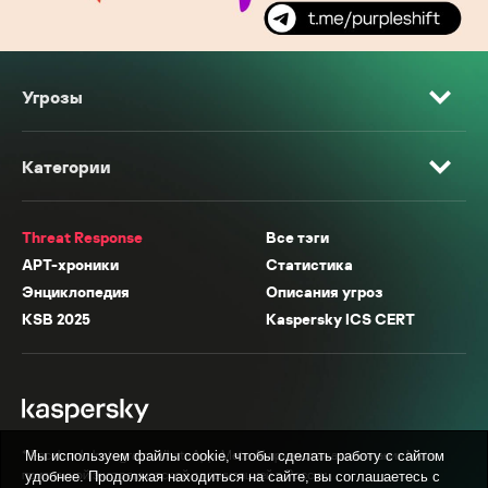
Угрозы
Категории
Threat Response
Все тэги
APT-хроники
Статистика
Энциклопедия
Описания угроз
KSB 2025
Kaspersky ICS CERT
* Facebook, Instagram, WhatsApp, Meta AI принадлежат компании Meta,
Мы используем файлы cookie, чтобы сделать работу с сайтом
признанной экстремистской организацией в России.
удобнее. Продолжая находиться на сайте, вы соглашаетесь с