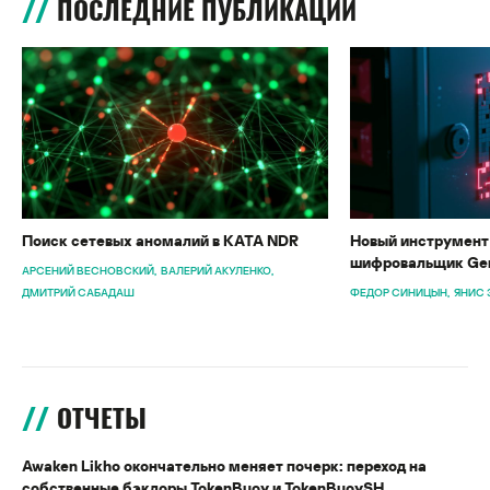
ПОСЛЕДНИЕ ПУБЛИКАЦИИ
Поиск сетевых аномалий в KATA NDR
Новый инструмент 
шифровальщик Gen
АРСЕНИЙ ВЕСНОВСКИЙ
ВАЛЕРИЙ АКУЛЕНКО
ДМИТРИЙ САБАДАШ
ФЕДОР СИНИЦЫН
ЯНИС 
ОТЧЕТЫ
Awaken Likho окончательно меняет почерк: переход на
собственные бэкдоры TokenBuoy и TokenBuoySH