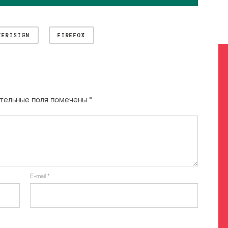
VERISIGN
FIREFOX
тельные поля помечены
*
E-mail
*