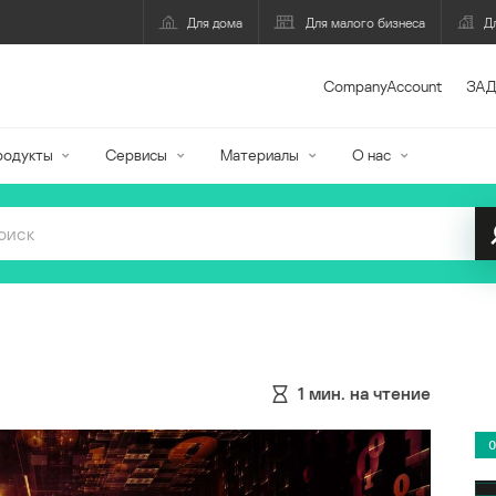
Для дома
Для малого бизнеса
Д
CompanyAccount
ЗАД
родукты
Сервисы
Материалы
О нас
1
мин. на чтение