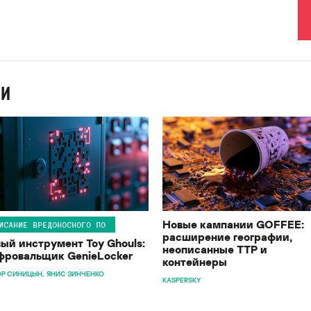
ИИ
Новые кампании GOFFEE:
ИСАНИЕ ВРЕДОНОСНОГО ПО
расширение географии,
ый инструмент Toy Ghouls:
неописанные TTP и
ровальщик GenieLocker
контейнеры
Р СИНИЦЫН
ЯНИС ЗИНЧЕНКО
KASPERSKY