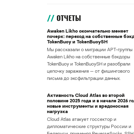
ОТЧЕТЫ
Awaken Likho окончательно меняет
почерк: переход на собственные бэк
TokenBuoy и TokenBuoySH
Мы рассказали о миграции APT-группы
Awaken Likho на собственные бэкдоры
TokenBuoy и TokenBuoySH и разобрали
цепочку заражения — от фишингового
письма до эксфильтрации данных.
Активность Cloud Atlas во второй
половине 2025 года и в начале 2026 го
новые инструменты и вредоносная
нагрузка
Cloud Atlas атакует госсектор и
дипломатические структуры России и
Беларуси, применяя ReverseSocks, SSH 