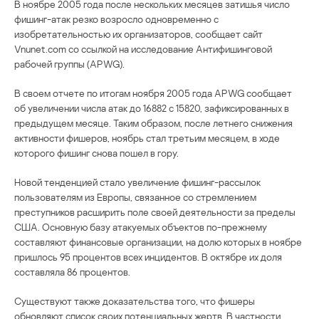
В ноябре 2005 года после нескольких месяцев затишья число
фишинг-атак резко возросло одновременно с
изобретательностью их организаторов, сообщает сайт
Vnunet.com со ссылкой на исследование Антифишинговой
рабочей группы (APWG).
В своем отчете по итогам ноября 2005 года APWG сообщает
об увеличении числа атак до 16882 с 15820, зафиксированных в
предыдущем месяце. Таким образом, после летнего снижения
активности фишеров, ноябрь стал третьим месяцем, в ходе
которого фишинг снова пошел в гору.
Новой тенденцией стало увеличение фишинг-рассылок
пользователям из Европы, связанное со стремлением
преступников расширить поле своей деятельности за пределы
США. Основную базу атакуемых объектов по-прежнему
составляют финансовые организации, на долю которых в ноябре
пришлось 95 процентов всех инцидентов. В октябре их доля
составляла 86 процентов.
Существуют также доказательства того, что фишеры
обновляют список своих потенциальных жертв. В частности,