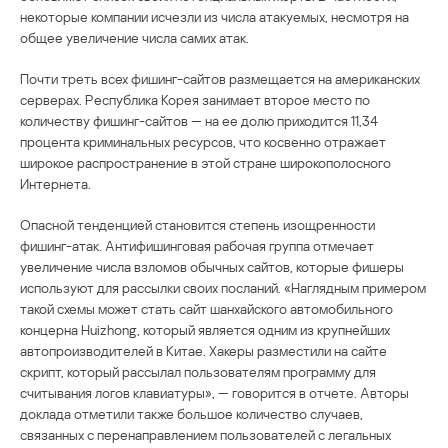
некоторые компании исчезли из числа атакуемых, несмотря на
общее увеличение числа самих атак.
Почти треть всех фишинг-сайтов размещается на американских
серверах. Республика Корея занимает второе место по
количеству фишинг-сайтов — на ее долю приходится 11,34
процента криминальных ресурсов, что косвенно отражает
широкое распространение в этой стране широкополосного
Интернета.
Опасной тенденцией становится степень изощренности
фишинг-атак. Антифишинговая рабочая группа отмечает
увеличение числа взломов обычных сайтов, которые фишеры
используют для рассылки своих посланий. «Наглядным примером
такой схемы может стать сайт шанхайского автомобильного
концерна Huizhong, который является одним из крупнейших
автопроизводителей в Китае. Хакеры разместили на сайте
скрипт, который рассылал пользователям программу для
считывания логов клавиатуры», — говорится в отчете. Авторы
доклада отметили также большое количество случаев,
связанных с перенаправлением пользователей с легальных