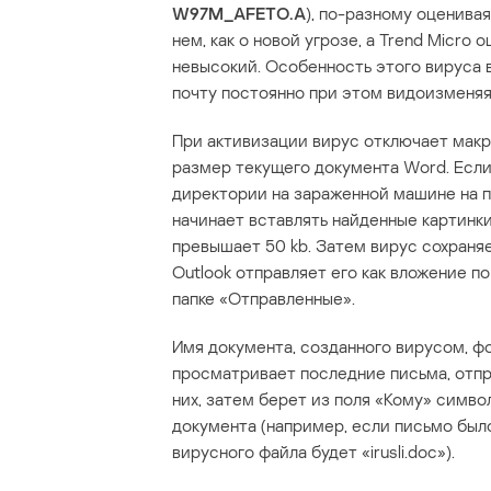
W97M_AFETO.A
), по-разному оценива
нем, как о новой угрозе, а Trend Micro
невысокий. Особенность этого вируса 
почту постоянно при этом видоизменяя
При активизации вирус отключает мак
размер текущего документа Word. Если 
директории на зараженной машине на п
начинает вставлять найденные картинки
превышает 50 kb. Затем вирус сохран
Outlook отправляет его как вложение п
папке «Отправленные».
Имя документа, созданного вирусом, 
просматривает последние письма, отп
них, затем берет из поля «Кому» симво
документа (например, если письмо было
вирусного файла будет «irusli.doc»).