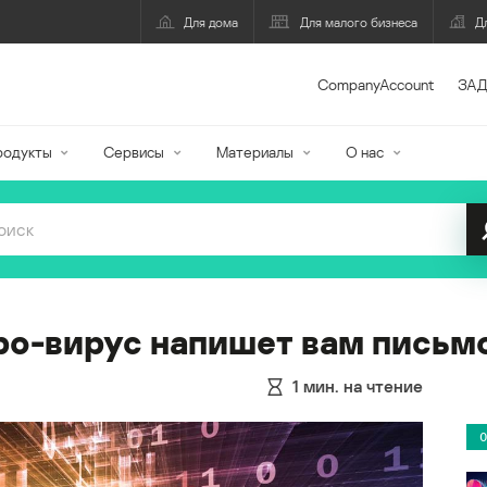
Для дома
Для малого бизнеса
Д
CompanyAccount
ЗАД
родукты
Сервисы
Материалы
О нас
ро-вирус напишет вам письм
1
мин. на чтение