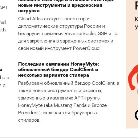
новые инструменты и вредоносная
APT-
нагрузка
Cloud Atlas атакует госсектор и
il.
дипломатические структуры России и
th,
Беларуси, применяя ReverseSocks, SSH и Tor
для закрепления в зараженных системах и
свой новый инструмент PowerCloud.
Последние кампании HoneyMyte:
ы
обновленный бэкдор CoolClient и
несколько вариантов стилера
ho с
Разбираем обновленный бэкдор CoolClient, а
м и
также новые инструменты и скрипты,
замеченные в кампаниях APT-группы
HoneyMyte (aka Mustang Panda и Bronze
President), включая три браузерных
стилеров.