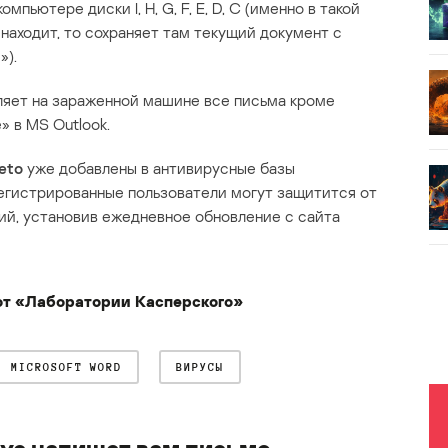
пьютере диски I, H, G, F, E, D, C (именно в такой
 находит, то сохраняет там текущий документ с
»).
ляет на зараженной машине все письма кроме
» в MS Outlook.
eto
уже добавлены в антивирусные базы
регистрированные пользователи могут защитится от
ций, установив ежедневное обновление с сайта
 от «Лаборатории Касперского»
MICROSOFT WORD
ВИРУСЫ
рус напишет вам письмо