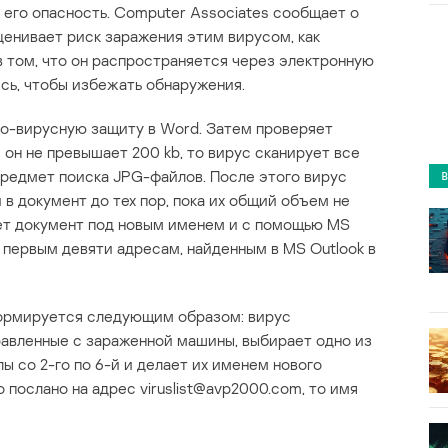
я его опасность. Computer Associates сообщает о
 оценивает риск заражения этим вирусом, как
в том, что он распространяется через электронную
сь, чтобы избежать обнаружения.
ро-вирусную защиту в Word. Затем проверяет
он не превышает 200 kb, то вирус сканирует все
редмет поиска JPG-файлов. После этого вирус
 в документ до тех пор, пока их общий объем не
яет документ под новым именем и с помощью MS
о первым девяти адресам, найденным в MS Outlook в
формируется следующим образом: вирус
равленные с зараженной машины, выбирает одно из
лы со 2-го по 6-й и делает их именем нового
 послано на адрес viruslist@avp2000.com, то имя