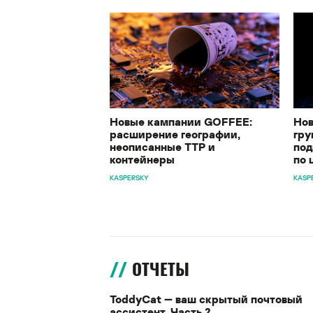
Новые кампании GOFFEE:
Нов
расширение географии,
гру
неописанные TTP и
под
контейнеры
по 
KASPERSKY
KASP
ОТЧЕТЫ
ToddyCat — ваш скрытый почтовый
ассистент. Часть 2