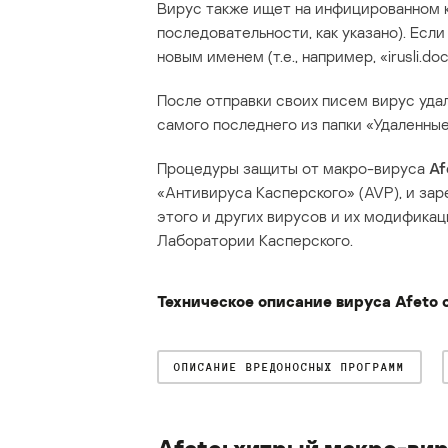
Вирус также ищет на инфицированном ком
последовательности, как указано). Если
новым именем (т.е., например, «irusli.doc
После отправки своих писем вирус уда
самого последнего из папки «Удаленные
Процедуры защиты от макро-вируса
Af
«Антивируса Касперского» (AVP), и за
этого и других вирусов и их модифика
Лаборатории Касперского.
Техническое описание вируса Afeto
ОПИСАНИЕ ВРЕДОНОСНЫХ ПРОГРАММ
Afeto: хитрый макро-ви