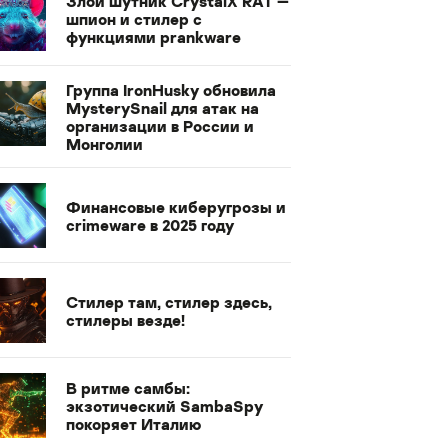
Злой шутник CrystalX RAT —
шпион и стилер с
функциями prankware
Группа IronHusky обновила
MysterySnail для атак на
организации в России и
Монголии
Финансовые киберугрозы и
crimeware в 2025 году
Стилер там, стилер здесь,
стилеры везде!
В ритме самбы:
экзотический SambaSpy
покоряет Италию