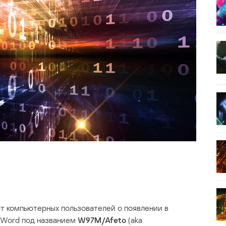
 компьютерных пользователей о появлении в
я Word под названием
W97M/Afeto
(aka