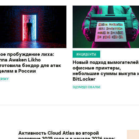
ое пробуждение лиха:
ИНЦИДЕНТЫ
ппа Awaken Likho
Новый подход вымогателей
готовила бэкдор для атак
офисные принтеры,
целям в России
небольшие суммы выкупа 
BitLocker
ERSKY
ЭДУАРДО ОВАЛЬЕ
Активность Cloud Atlas во второй
половине 2025 года и в начале 2026 года: