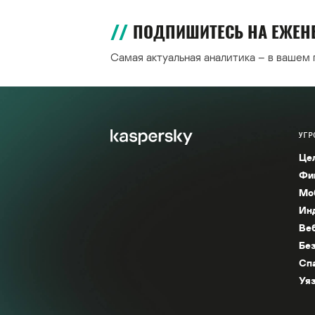
ПОДПИШИТЕСЬ НА ЕЖЕ
Самая актуальная аналитика – в вашем
УГР
Це
Фи
Мо
Ин
Ве
Без
Сп
Уяз