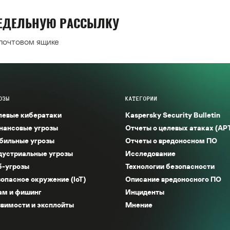
НЕДЕЛЬНУЮ РАССЫЛКУ
 почтовом ящике
ОЗЫ
КАТЕГОРИИ
левые кибератаки
Kaspersky Security Bulletin
нансовые угрозы
Отчеты о целевых атаках (AP
бильные угрозы
Отчеты о вредоносном ПО
дустриальные угрозы
Исследование
б-угрозы
Технологии безопасности
опасное окружение (IoT)
Описание вредоносного ПО
ам и фишинг
Инциденты
вимости и эксплойты
Мнение