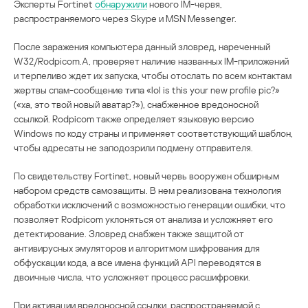
Эксперты Fortinet
обнаружили
нового IM-червя,
распространяемого через Skype и MSN Messenger.
После заражения компьютера данный зловред, нареченный
W32/Rodpicom.A, проверяет наличие названных IM-приложений
и терпеливо ждет их запуска, чтобы отослать по всем контактам
жертвы спам-сообщение типа «lol is this your new profile pic?»
(«ха, это твой новый аватар?»), снабженное вредоносной
ссылкой. Rodpicom также определяет языковую версию
Windows по коду страны и применяет соответствующий шаблон,
чтобы адресаты не заподозрили подмену отправителя.
По свидетельству Fortinet, новый червь вооружен обширным
набором средств самозащиты. В нем реализована технология
обработки исключений с возможностью генерации ошибки, что
позволяет Rodpicom уклоняться от анализа и усложняет его
детектирование. Зловред снабжен также защитой от
антивирусных эмуляторов и алгоритмом шифрования для
обфускации кода, а все имена функций API переводятся в
двоичные числа, что усложняет процесс расшифровки.
При активации вредоносной ссылки, распространяемой с