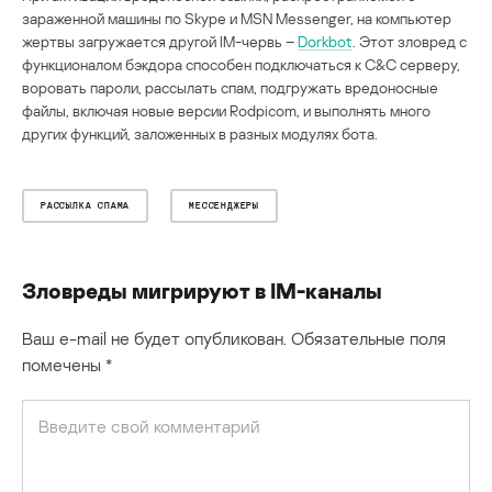
зараженной машины по Skype и MSN Messenger, на компьютер
жертвы загружается другой IM-червь –
Dorkbot
. Этот зловред с
функционалом бэкдора способен подключаться к C&C серверу,
воровать пароли, рассылать спам, подгружать вредоносные
файлы, включая новые версии Rodpicom, и выполнять много
других функций, заложенных в разных модулях бота.
РАССЫЛКА СПАМА
МЕССЕНДЖЕРЫ
Зловреды мигрируют в IM-каналы
Ваш e-mail не будет опубликован.
Обязательные поля
помечены
*