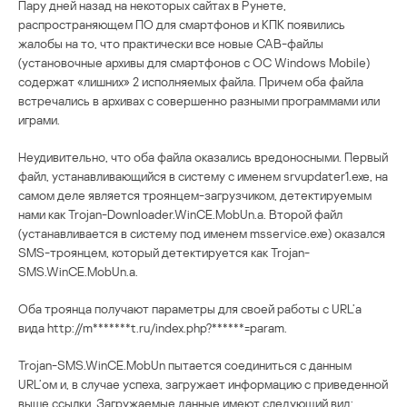
Пару дней назад на некоторых сайтах в Рунете,
распространяющем ПО для смартфонов и КПК появились
жалобы на то, что практически все новые CAB-файлы
(установочные архивы для смартфонов с ОС Windows Mobile)
содержат «лишних» 2 исполняемых файла. Причем оба файла
встречались в архивах с совершенно разными программами или
играми.
Неудивительно, что оба файла оказались вредоносными. Первый
файл, устанавливающийся в систему с именем srvupdater1.exe, на
самом деле является троянцем-загрузчиком, детектируемым
нами как Trojan-Downloader.WinCE.MobUn.a. Второй файл
(устанавливается в систему под именем msservice.exe) оказался
SMS-троянцем, который детектируется как Trojan-
SMS.WinCE.MobUn.a.
Оба троянца получают параметры для своей работы с URL’а
вида http://m*******t.ru/index.php?******=param.
Trojan-SMS.WinCE.MobUn пытается соединиться с данным
URL’ом и, в случае успеха, загружает информацию с приведенной
выше ссылки. Загружаемые данные имеют следующий вид: