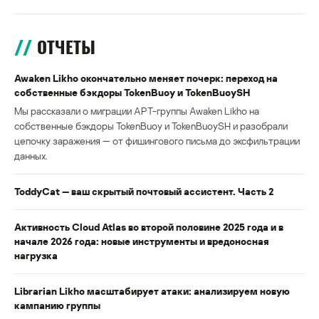
ОТЧЕТЫ
Awaken Likho окончательно меняет почерк: переход на
собственные бэкдоры TokenBuoy и TokenBuoySH
Мы рассказали о миграции APT-группы Awaken Likho на
собственные бэкдоры TokenBuoy и TokenBuoySH и разобрали
цепочку заражения — от фишингового письма до эксфильтрации
данных.
ToddyCat — ваш скрытый почтовый ассистент. Часть 2
Активность Cloud Atlas во второй половине 2025 года и в
начале 2026 года: новые инструменты и вредоносная
нагрузка
Librarian Likho масштабирует атаки: анализируем новую
кампанию группы