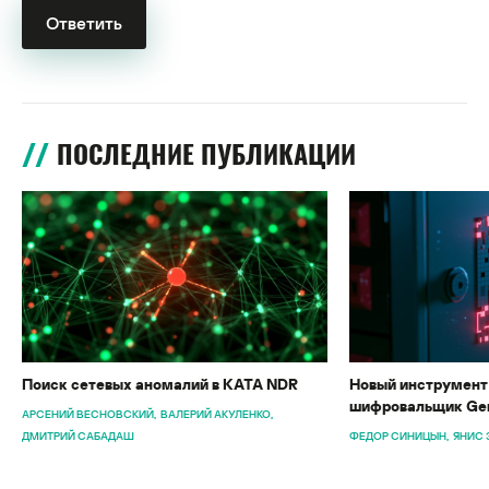
ПОСЛЕДНИЕ ПУБЛИКАЦИИ
Поиск сетевых аномалий в KATA NDR
Новый инструмент 
шифровальщик Gen
АРСЕНИЙ ВЕСНОВСКИЙ
ВАЛЕРИЙ АКУЛЕНКО
ДМИТРИЙ САБАДАШ
ФЕДОР СИНИЦЫН
ЯНИС 