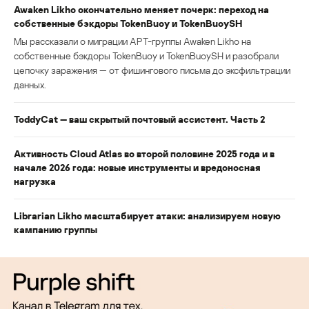
Awaken Likho окончательно меняет почерк: переход на
собственные бэкдоры TokenBuoy и TokenBuoySH
Мы рассказали о миграции APT-группы Awaken Likho на
собственные бэкдоры TokenBuoy и TokenBuoySH и разобрали
цепочку заражения — от фишингового письма до эксфильтрации
данных.
ToddyCat — ваш скрытый почтовый ассистент. Часть 2
Активность Cloud Atlas во второй половине 2025 года и в
начале 2026 года: новые инструменты и вредоносная
нагрузка
Librarian Likho масштабирует атаки: анализируем новую
кампанию группы