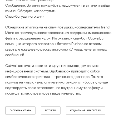
Сообщение: Взгляни, пожалуйста, на документ в аттаче и зайди
ко мне. Обсудим, как поступить.
Спасибо, удачного дня)
Обнаружив эти письма на спам-ловушках, исследователи Trend
Micro не преминули поинтересоваться содержимым вложенного
файла с расширением «zip». Им оказался спамбот Cutwail, с
помощью которого операторы ботнета Pushdo во втором
квартале ежедневно рассылали около 7,7 млрд. нелегитимных
сообщений.
Cutwail автоматически активируется при каждом запуске
инфицированной системы. Вдобавок он приводит с собой
симбиотического приятеля — троянского дроппера. Так что,
получив на «мыло» аналогичные инструкции от «босса», лучше
подтвердить свою готовность по внутреннему телефону и
послушать, как отреагирует ваше начальство.
РАССЫЛКА СПАМА
БОТНЕТЫ
СОЦИАЛЬНАЯ ИНЖЕНЕРИЯ