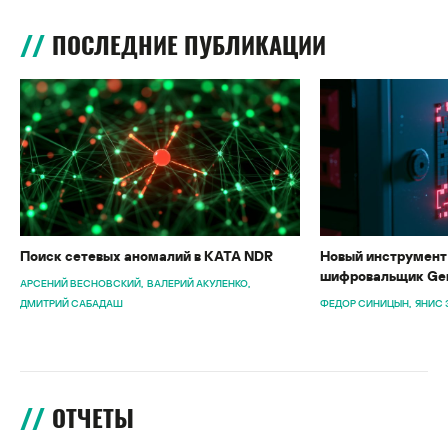
ПОСЛЕДНИЕ ПУБЛИКАЦИИ
Поиск сетевых аномалий в KATA NDR
Новый инструмент 
шифровальщик Gen
АРСЕНИЙ ВЕСНОВСКИЙ
ВАЛЕРИЙ АКУЛЕНКО
ДМИТРИЙ САБАДАШ
ФЕДОР СИНИЦЫН
ЯНИС 
ОТЧЕТЫ