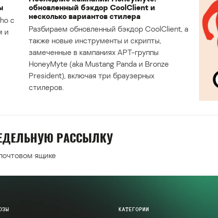
ы
обновленный бэкдор CoolClient и
несколько вариантов стилера
ho с
Разбираем обновленный бэкдор CoolClient, а
м и
также новые инструменты и скрипты,
замеченные в кампаниях APT-группы
HoneyMyte (aka Mustang Panda и Bronze
President), включая три браузерных
стилеров.
НЕДЕЛЬНУЮ РАССЫЛКУ
 почтовом ящике
ОЗЫ
КАТЕГОРИИ