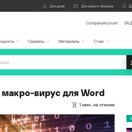
Для дома
Для малого бизнеса
Д
CompanyAccount
ЗАД
родукты
Сервисы
Материалы
О нас
 макро-вирус для Word
1
мин. на чтение