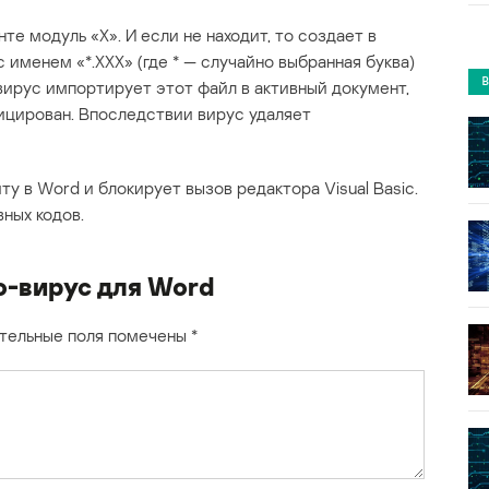
те модуль «X». И если не находит, то создает в
 именем «*.XXX» (где * — случайно выбранная буква)
 вирус импортирует этот файл в активный документ,
ицирован. Впоследствии вирус удаляет
 в Word и блокирует вызов редактора Visual Basic.
ных кодов.
-вирус для Word
тельные поля помечены
*