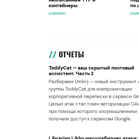
контейнеры
по 
KASPERSKY
KASP
ОТЧЕТЫ
ToddyCat — ваш скрытый почтовый
ассистент. Часть 2
Разбираем Umbrij — новый инструмент 
группы ToddyCat для компрометации
корпоративной переписки в сервисе Gma
Целью атак стал токен авторизации OAu
при помощи которого злоумышленники
получали доступ к сервисам Google.
Librarian Likho масштабирует атаки: