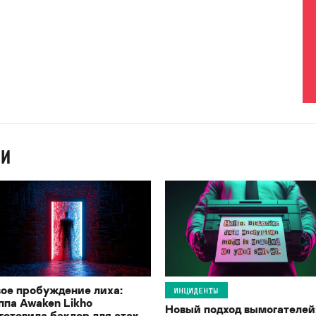
ИИ
ое пробуждение лиха:
ИНЦИДЕНТЫ
ппа Awaken Likho
Новый подход вымогателей
готовила бэкдор для атак