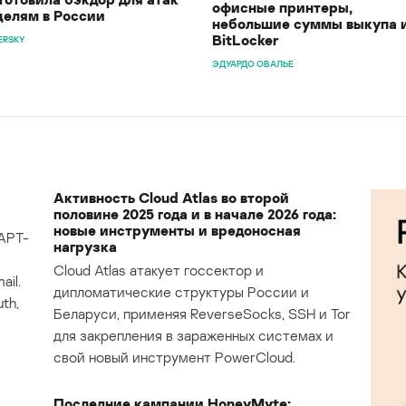
офисные принтеры,
целям в России
небольшие суммы выкупа 
BitLocker
ERSKY
ЭДУАРДО ОВАЛЬЕ
Активность Cloud Atlas во второй
половине 2025 года и в начале 2026 года:
новые инструменты и вредоносная
APT-
нагрузка
Cloud Atlas атакует госсектор и
il.
дипломатические структуры России и
th,
Беларуси, применяя ReverseSocks, SSH и Tor
для закрепления в зараженных системах и
свой новый инструмент PowerCloud.
Последние кампании HoneyMyte: