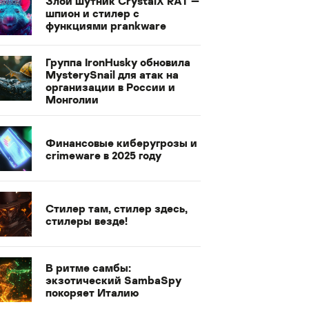
Злой шутник CrystalX RAT —
шпион и стилер с
функциями prankware
Группа IronHusky обновила
MysterySnail для атак на
организации в России и
Монголии
Финансовые киберугрозы и
crimeware в 2025 году
Стилер там, стилер здесь,
стилеры везде!
В ритме самбы:
экзотический SambaSpy
покоряет Италию