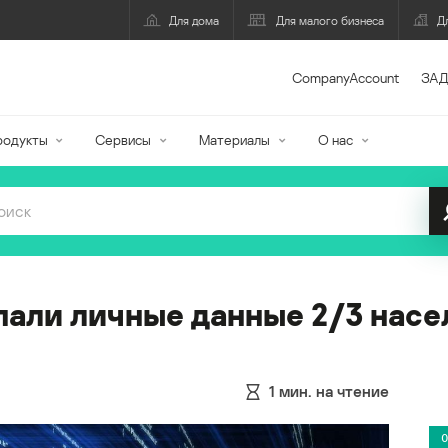
Для дома
Для малого бизнеса
Д
CompanyAccount
ЗАД
родукты
Сервисы
Материалы
О нас
опали личные данные 2/3 на
1
мин. на чтение