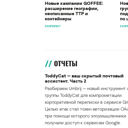
Новые кампании GOFFEE:
Нов
расширение географии,
гру
неописанные TTP и
под
контейнеры
по 
KASPERSKY
KASP
ОТЧЕТЫ
ToddyCat — ваш скрытый почтовый
ассистент. Часть 2
Разбираем Umbrij — новый инструмент 
группы ToddyCat для компрометации
корпоративной переписки в сервисе Gma
Целью атак стал токен авторизации OAu
при помощи которого злоумышленники
получали доступ к сервисам Google.