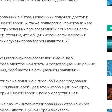
и предупредили о взломе баз данных двух
рованный в Китае, мошенники получили доступ к
жной Кореи. А также подверглись поисковик Nate
истрированных пользователей и социальная сеть
век. Уточним, что общая численность населения
боих случаях провайдером является SK
35 миллионах пользователей: имена, веб-
реса электронной почты и регистрационные данные.
нии, сообщается в официальном заявлении.
атились в полицию с просьбой о расследовании
 компании сообщает, что информации о хакерах,
рии Южной Кореи», пока у следствия нет.
 из самых «интернетизированных» стран в мире:
домов. Власти Южной Кореи высказали