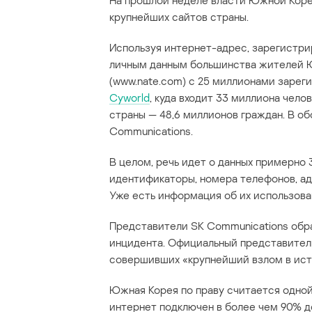
На прошлой неделе власти Южной Коре
крупнейших сайтов страны.
Используя интернет-адрес, зарегистри
личным данным большинства жителей Ю
(www.nate.com) с 25 миллионами зарег
Cyworld
, куда входит 33 миллиона чело
страны — 48,6 миллионов граждан. В о
Communications.
В целом, речь идет о данных примерно 
идентификаторы, номера телефонов, ад
Уже есть информация об их использова
Представители SK Communications обр
инцидента. Официальный представитель
совершивших «крупнейший взлом в исто
Южная Корея по праву считается одной
интернет подключен в более чем 90% 