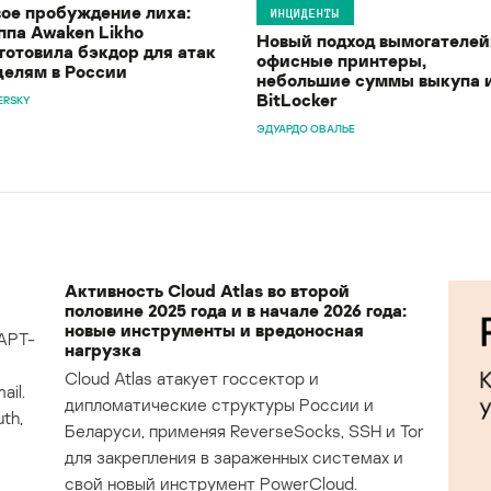
ое пробуждение лиха:
ИНЦИДЕНТЫ
ппа Awaken Likho
Новый подход вымогателей
готовила бэкдор для атак
офисные принтеры,
целям в России
небольшие суммы выкупа 
BitLocker
ERSKY
ЭДУАРДО ОВАЛЬЕ
Активность Cloud Atlas во второй
половине 2025 года и в начале 2026 года:
новые инструменты и вредоносная
APT-
нагрузка
Cloud Atlas атакует госсектор и
il.
дипломатические структуры России и
th,
Беларуси, применяя ReverseSocks, SSH и Tor
для закрепления в зараженных системах и
свой новый инструмент PowerCloud.