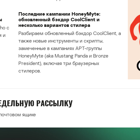
Последние кампании HoneyMyte:
ы
обновленный бэкдор CoolClient и
несколько вариантов стилера
ho с
Разбираем обновленный бэкдор CoolClient, а
м и
также новые инструменты и скрипты,
замеченные в кампаниях APT-группы
HoneyMyte (aka Mustang Panda и Bronze
President), включая три браузерных
стилеров.
НЕДЕЛЬНУЮ РАССЫЛКУ
 почтовом ящике