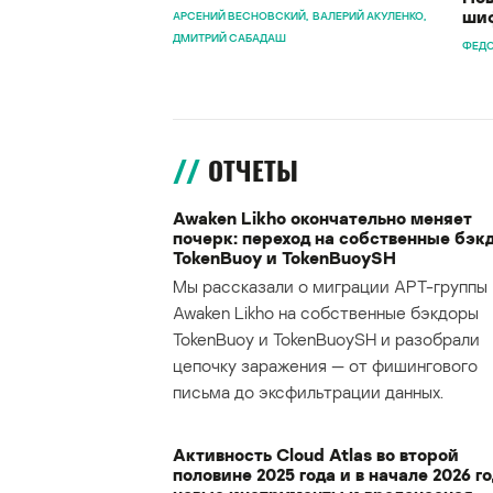
шиф
АРСЕНИЙ ВЕСНОВСКИЙ
ВАЛЕРИЙ АКУЛЕНКО
ДМИТРИЙ САБАДАШ
ФЕДО
ОТЧЕТЫ
Awaken Likho окончательно меняет
почерк: переход на собственные бэк
TokenBuoy и TokenBuoySH
Мы рассказали о миграции APT-группы
Awaken Likho на собственные бэкдоры
TokenBuoy и TokenBuoySH и разобрали
цепочку заражения — от фишингового
письма до эксфильтрации данных.
Активность Cloud Atlas во второй
половине 2025 года и в начале 2026 го