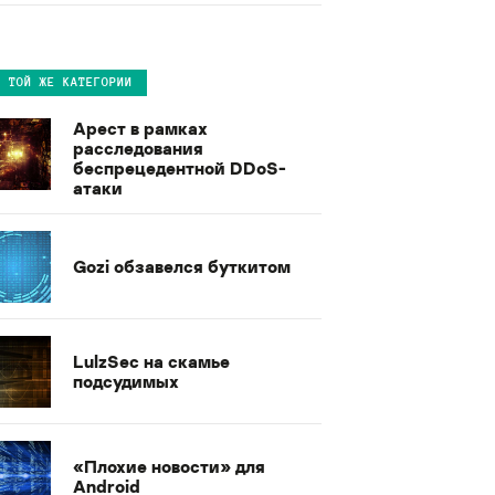
В ТОЙ ЖЕ КАТЕГОРИИ
Арест в рамках
расследования
беспрецедентной DDoS-
атаки
Gozi обзавелся буткитом
LulzSec на скамье
подсудимых
«Плохие новости» для
Android