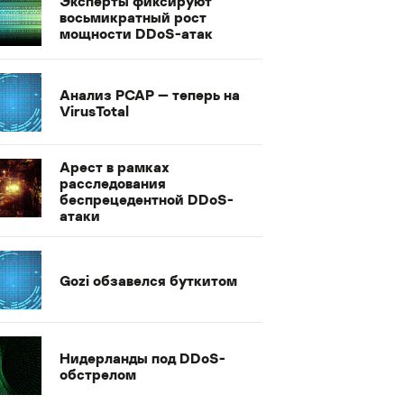
Эксперты фиксируют
восьмикратный рост
мощности DDoS-атак
Анализ PCAP — теперь на
VirusTotal
Арест в рамках
расследования
беспрецедентной DDoS-
атаки
Gozi обзавелся буткитом
Нидерланды под DDoS-
обстрелом