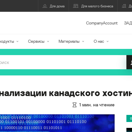
Для дома
Для малого бизнеса
Д
CompanyAccount
ЗАД
родукты
Сервисы
Материалы
О нас
нализации канадского хости
1
мин. на чтение