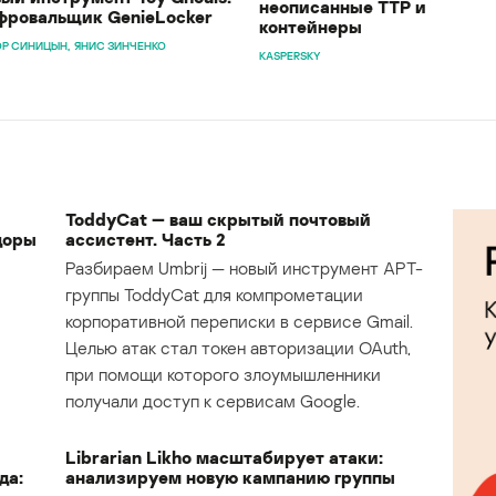
неописанные TTP и
ровальщик GenieLocker
контейнеры
Р СИНИЦЫН
ЯНИС ЗИНЧЕНКО
KASPERSKY
ToddyCat — ваш скрытый почтовый
доры
ассистент. Часть 2
Разбираем Umbrij — новый инструмент APT-
группы ToddyCat для компрометации
корпоративной переписки в сервисе Gmail.
Целью атак стал токен авторизации OAuth,
при помощи которого злоумышленники
получали доступ к сервисам Google.
Librarian Likho масштабирует атаки:
да:
анализируем новую кампанию группы