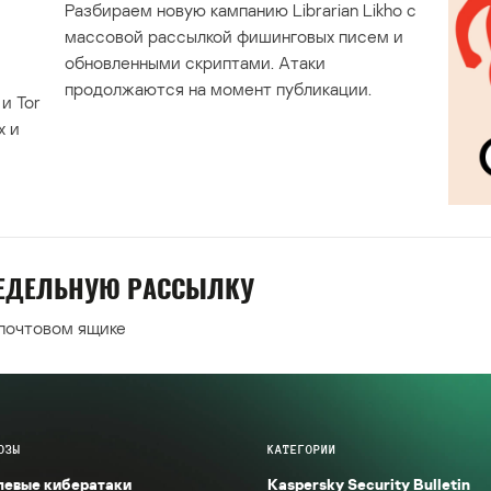
Разбираем новую кампанию Librarian Likho с
массовой рассылкой фишинговых писем и
обновленными скриптами. Атаки
продолжаются на момент публикации.
и Tor
х и
НЕДЕЛЬНУЮ РАССЫЛКУ
 почтовом ящике
ОЗЫ
КАТЕГОРИИ
левые кибератаки
Kaspersky Security Bulletin