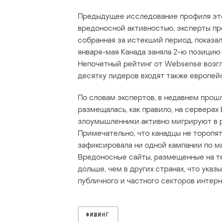
Предыдущее исследование профиля это
вредоносной активностью, эксперты про
собранная за истекший период, показа
января-мая Канада заняла 2-ю позицию
Непочетный рейтинг от Websense возгл
десятку лидеров входят также европейс
По словам экспертов, в недавнем прош
размещалась, как правило, на серверах
злоумышленники активно мигрируют в р
Примечательно, что канадцы не торопя
зафиксировала ни одной кампании по 
Вредоносные сайты, размещенные на т
дольше, чем в других странах, что ука
публичного и частного секторов интер
ФИШИНГ