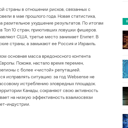
й страны в отношении рисков, связанных с
вели в мае прошлого года. Новая статистика,
ла разительное ухудшение результатов. По итогам
 в Топ 10 стран, приютивших ловушки фишеров.
авляют США, третье место занимает Египет. В
кие страны, а замыкают ее Россия и Израиль.
лом основная масса вредоносного контента
 Европы. Похоже, настало время перемен,
егионы с более «чистой» репутацией.
тся исправлять ситуацию: за год Websense не
массовому истреблению зловредных площадок.
ерритории Канады, сохраняют свою активность
зывает на низкую эффективность взаимосвязи
нет-индустрии.