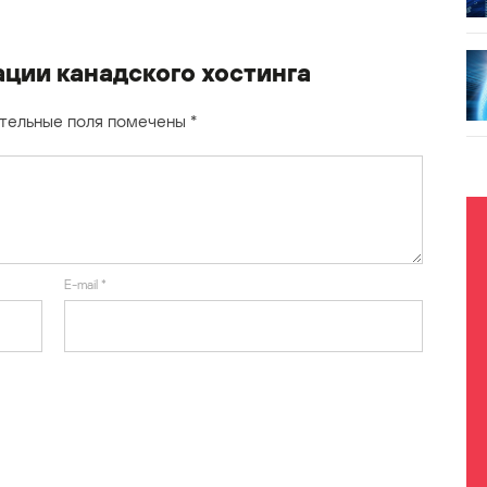
ции канадского хостинга
тельные поля помечены
*
E-mail
*