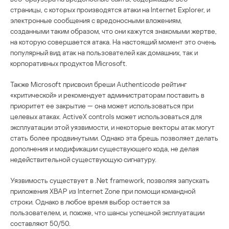
страницы, с которых производятся атаки на Internet Explorer, и
электронные сообщения с вредоносными вложениям,
созданными таким образом, что они кажутся знакомыми жертве,
на которую совершается атака. На настоящий момент это очень
популярный вид атак на пользователей как домашних, так и
корпоративных продуктов Microsoft.
Также Microsoft присвоил бреши Authenticode рейтинг
«критической» и рекомендует администраторам поставить в
приоритет ее закрытие — она может использоваться при
целевых атаках. ActiveX controls может использоваться для
эксплуатации этой уязвимости, и некоторые векторы атак могут
стать более продвинутыми. Однако эта брешь позволяет делать
дополнения и модификации существующего кода, не делая
недействительной существующую сигнатуру.
Уязвимость существует в .Net framework, позволяя запускать
приложения XBAP из Internet Zone при помощи командной
строки. Однако в любое время выбор остается за
пользователем, и, похоже, что шансы успешной эксплуатации
составляют 50/50.