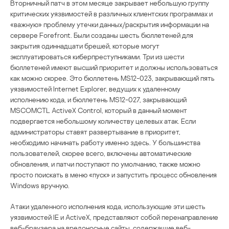
Вторничный патч в этом месяце закрывает небольшую группу
критических уязвимостей в различных клиентских программах и
«важную» проблему утечки данных/раскрытия информации на
сервере Forefront. Были созданы шесть бюллетеней для
закрытия одиннадцати брешей, которые могут
эксплуатироваться киберпреступниками. Три из шести
бюллетеней имеют высший приоритет и должны использоваться
как можно скорее. Это бюллетень MS12-023, закрывающий пять
уязвимостей Internet Explorer, ведущих к удаленному
исполнению кода, и бюллетень MS12-027, закрывающий
MSCOMCTL ActiveX Control, который в данный момент
подвергается небольшому количеству целевых атак. Если
администраторы ставят развертывание в приоритет,
необходимо начинать работу именно здесь. У большинства
пользователей, скорее всего, включены автоматические
обновления, и патчи поступают по умолчанию, также можно
просто поискать в меню «пуск» и запустить процесс обновления
Windows вручную.
Атаки удаленного исполнения кода, использующие эти шесть
уязвимостей IE и ActiveX, представляют собой перенаправление
веб-браузера на вредоносные сайты, содержащие веб-