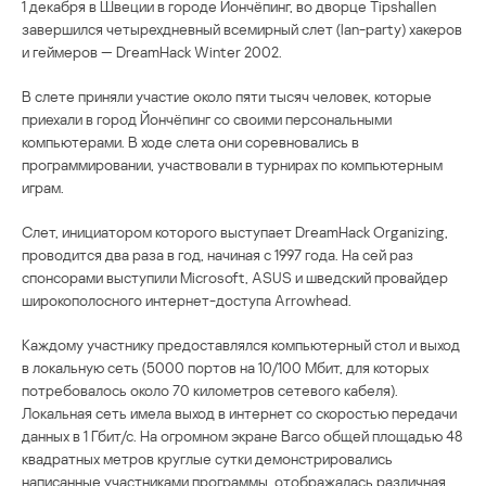
1 декабря в Швеции в городе Йончёпинг, во дворце Tipshallen
завершился четырехдневный всемирный слет (lan-party) хакеров
и геймеров — DreamHack Winter 2002.
В слете приняли участие около пяти тысяч человек, которые
приехали в город Йончёпинг со своими персональными
компьютерами. В ходе слета они соревновались в
программировании, участвовали в турнирах по компьютерным
играм.
Слет, инициатором которого выступает DreamHack Organizing,
проводится два раза в год, начиная с 1997 года. На сей раз
спонсорами выступили Microsoft, ASUS и шведский провайдер
широкополосного интернет-доступа Arrowhead.
Каждому участнику предоставлялся компьютерный стол и выход
в локальную сеть (5000 портов на 10/100 Мбит, для которых
потребовалось около 70 километров сетевого кабеля).
Локальная сеть имела выход в интернет со скоростью передачи
данных в 1 Гбит/с. На огромном экране Barco общей площадью 48
квадратных метров круглые сутки демонстрировались
написанные участниками программы, отображалась различная