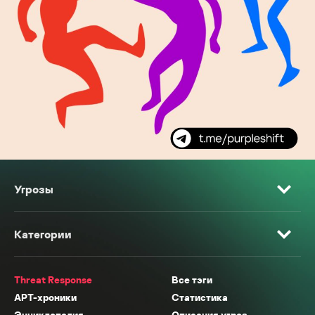
Угрозы
Категории
Threat Response
Все тэги
APT-хроники
Статистика
Энциклопедия
Описания угроз