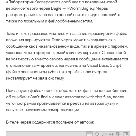
«Лаборатория Касперского» сообщает о появлении новой
версии сетевого червя Bagle — I-Worm.Bagle.y. Червь
распространяется по электронной почте в виде вложений, а
также по локальным и файлообменным сетям.
Тема и текст рассылаемых писем, название и расширение файла
вложения варьируются. Тело червя может вкладываться в
сообщение как в незапакованном виде, так и в архиве с паролем,
указываемым в прикрепляемой к письму картинке. С некоторой
вероятностью вместо самого червя в сообщение вкладывается
его компонента — дроппер, написанный на Visual Basic Script
(файл с расширением «vbs»), который в свою очередь
инсталлирует червя в систему.
При запуске файла червя отображается фальшивое сообщение
об ошибке: «Can’t find a viewer associated with this file», после
чего программа прописывается в реестр на автозагрузку и
запускает механизмы саморепликации.
В теле червя содержится послание от автора: