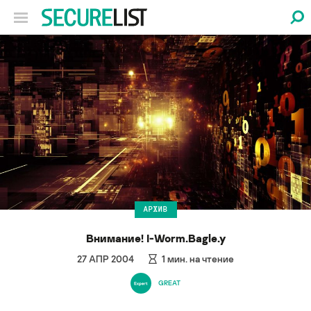
АРХИВ
Внимание! I-Worm.Bagle.y
27 АПР 2004
1
мин. на чтение
GREAT