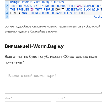
1
UNIQUE 
PEOPLE 
MAKE 
UNIQUE 
THINGS
2
THAT 
THINGS 
STAY 
BEYOND 
THE 
NORMAL 
LIFE 
AND
COMMON 
UNDERS
3
THE 
PROBLEM 
IS
THAT 
PEOPLE 
DON
'
T
UNDERSTAND 
SUCH 
WILD 
THI
4
LIKE
A
MAN 
DID 
NEVER 
UNDERSTAND 
THE 
WILD 
LIFE
5
--
Author 
Более подробное описание нового червя появится в «Вирусной
энциклопедии» в ближайшее время.
Внимание! I-Worm.Bagle.y
Ваш e-mail не будет опубликован.
Обязательные поля
помечены
*
Имя
*
E-mail
*