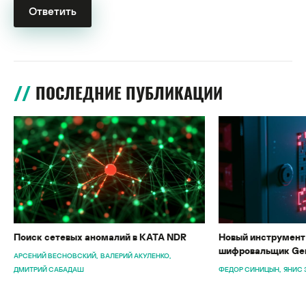
ПОСЛЕДНИЕ ПУБЛИКАЦИИ
Поиск сетевых аномалий в KATA NDR
Новый инструмент 
шифровальщик Gen
АРСЕНИЙ ВЕСНОВСКИЙ
ВАЛЕРИЙ АКУЛЕНКО
ДМИТРИЙ САБАДАШ
ФЕДОР СИНИЦЫН
ЯНИС 