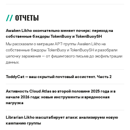
ОТЧЕТЫ
Awaken Likho окончательно меняет почерк: переход на
собственные бэкдоры TokenBuoy и TokenBuoySH
Мы рассказали о миграции APT-группы Awaken Likho на
собственные бэкдоры TokenBuoy и TokenBuoySH и разобрали
цепочку заражения — от фишингового письма до эксфильтрации
данных.
ToddyCat — ваш скрытый почтовый ассистент. Часть 2
Активность Cloud Atlas во второй половине 2025 года и в
начале 2026 года: новые инструменты и вредоносная
нагрузка
Librarian Likho масштабирует атаки: анализируем новую
кампанию группы