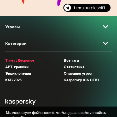
Угрозы
Категории
Threat Response
Все тэги
APT-хроники
Статистика
Энциклопедия
Описания угроз
KSB 2025
Kaspersky ICS CERT
* Facebook, Instagram, WhatsApp, Meta AI принадлежат компании Meta,
Мы используем файлы cookie, чтобы сделать работу с сайтом