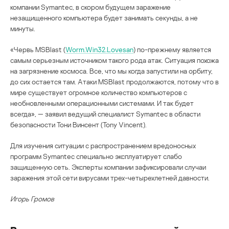
компании Symantec, в скором будущем заражение
незащищенного компьютера будет занимать секунды, а не
минуты.
«Червь MSBlast (
Worm.Win32.Lovesan
) по-прежнему является
самым серьезным источником такого рода атак. Ситуация похожа
на загрязнение космоса. Все, что мы когда запустили на орбиту,
до сих остается там. Атаки MSBlast продолжаются, потому что в
мире существует огромное количество компьютеров с
необновленными операционными системами. И так будет
всегда», — заявил ведущий специалист Symantec в области
безопасности Тони Винсент (Tony Vincent).
Для изучения ситуации с распространением вредоносных
программ Symantec специально эксплуатирует слабо
защищенную сеть. Эксперты компании зафиксировали случаи
заражения этой сети вирусами трех-четырехлетней давности.
Игорь Громов