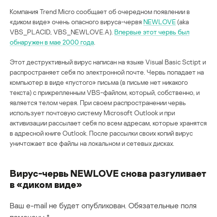
Компания Trend Micro сообщает об очередном появлении в
«диком виде» очень опасного вируса-червя
NEWLOVE
(aka
VBS_PLACID, VBS_NEWLOVE.A).
Впервые этот червь был
обнаружен в мае 2000 года
.
Этот деструктивный вирус написан на языке Visual Basic Sctipt и
распространяет себя по электронной почте. Червь попадает на
компьютер в виде «пустого» письма (в письме нет никакого
текста) с прикрепленным VBS-файлом, который, собственно, и
является телом червя. При своем распространении червь
использует почтовую систему Microsoft Outlook и при
активизации рассылает себя по всем адресам, которые хранятся
в адресной книге Outlook. После рассылки своих копий вирус
уничтожает все файлы на локальном и сетевых дисках.
Вирус-червь NEWLOVE снова разгуливает
в «диком виде»
Ваш e-mail не будет опубликован.
Обязательные поля
помечены
*