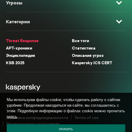
Угрозы
Категории
Threat Response
Все тэги
APT-хроники
Статистика
Энциклопедия
Описания угроз
KSB 2025
Kaspersky ICS CERT
* Facebook, Instagram, WhatsApp, Meta AI принадлежат компании Meta,
Мы используем файлы cookie, чтобы сделать работу с сайтом
признанной экстремистской организацией в России.
удобнее. Продолжая находиться на сайте, вы соглашаетесь с
© АО «Лаборатория Касперского», 2026.
этим. Подробную информацию о файлах cookie можно прочитать
здесь
.
Политика конфиденциальности
Terms of use
Лицензионное соглашение
ПРИНЯТЬ