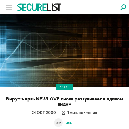
АРХИВ
Вирус-червь NEWLOVE снова разгуливает в «диком
виде»
24 ОКТ 2000
1
мин. на чтение
GREAT