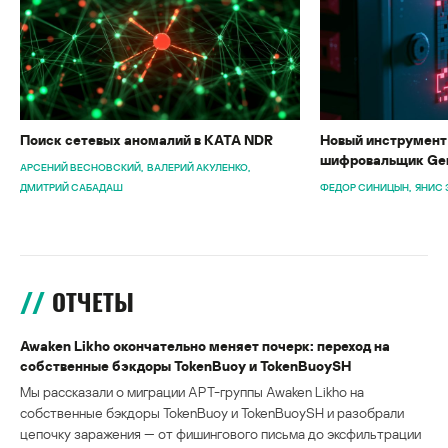
Поиск сетевых аномалий в KATA NDR
Новый инструмент 
шифровальщик Gen
АРСЕНИЙ ВЕСНОВСКИЙ
ВАЛЕРИЙ АКУЛЕНКО
ДМИТРИЙ САБАДАШ
ФЕДОР СИНИЦЫН
ЯНИС 
ОТЧЕТЫ
Awaken Likho окончательно меняет почерк: переход на
собственные бэкдоры TokenBuoy и TokenBuoySH
Мы рассказали о миграции APT-группы Awaken Likho на
собственные бэкдоры TokenBuoy и TokenBuoySH и разобрали
цепочку заражения — от фишингового письма до эксфильтрации