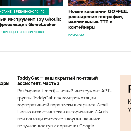
Новые кампании GOFFEE:
ИСАНИЕ ВРЕДОНОСНОГО ПО
расширение географии,
ый инструмент Toy Ghouls:
неописанные TTP и
ровальщик GenieLocker
контейнеры
Р СИНИЦЫН
ЯНИС ЗИНЧЕНКО
KASPERSKY
ToddyCat — ваш скрытый почтовый
доры
ассистент. Часть 2
Разбираем Umbrij — новый инструмент APT-
группы ToddyCat для компрометации
корпоративной переписки в сервисе Gmail.
Целью атак стал токен авторизации OAuth,
при помощи которого злоумышленники
получали доступ к сервисам Google.