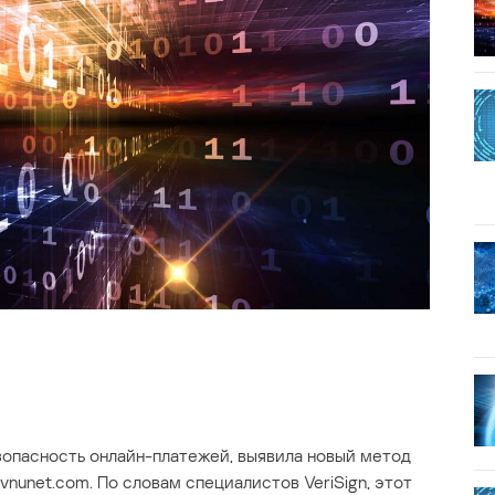
зопасность онлайн-платежей, выявила новый метод
vnunet.com. По словам специалистов VeriSign, этот