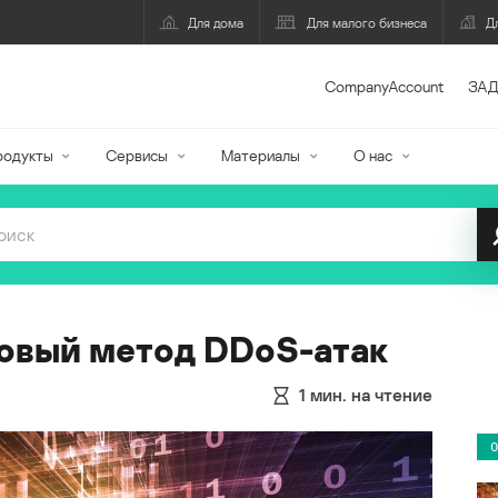
Для дома
Для малого бизнеса
Д
CompanyAccount
ЗАД
родукты
Сервисы
Материалы
О нас
новый метод DDoS-атак
1
мин. на чтение