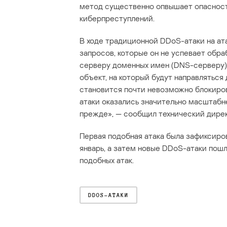
метод существенно опвышает опасност
киберпреступлений.
В ходе традиционной DDoS-атаки на ат
запросов, которые он не успевает обра
серверу доменных имен (DNS-серверу).
объект, на который будут направляться
становится почти невозможно блокирова
атаки оказались значительно масштабн
прежде», — сообщил технический директо
Первая подобная атака была зафиксиров
январь, а затем новые DDoS-атаки пошл
подобных атак.
DDOS-АТАКИ