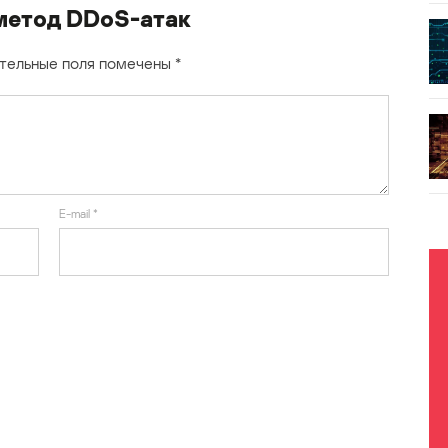
 метод DDoS-атак
тельные поля помечены
*
E-mail
*