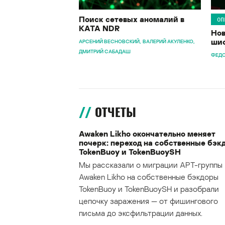
Поиск сетевых аномалий в
ОП
KATA NDR
Нов
шиф
АРСЕНИЙ ВЕСНОВСКИЙ
ВАЛЕРИЙ АКУЛЕНКО
ДМИТРИЙ САБАДАШ
ФЕДО
ОТЧЕТЫ
Awaken Likho окончательно меняет
почерк: переход на собственные бэк
TokenBuoy и TokenBuoySH
Мы рассказали о миграции APT-группы
Awaken Likho на собственные бэкдоры
TokenBuoy и TokenBuoySH и разобрали
цепочку заражения — от фишингового
письма до эксфильтрации данных.