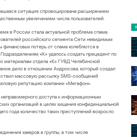
ившаяся ситуация спровоцирована расширением
щественным увеличением числа пользователей.
ремя в России стала актуальной проблема спама.
ьзователей российского сегмента Сети невидимым
ы финансовых потерь от спама колеблются в
д. Подразделениям «К» удалось создать прецедент по
По материалам отдела «К» ГУВД Челябинской
вное дело в отношении Андросова, который создал
ществил массовую рассылку SMS-сообщений
деловую репутацию компании «Мегафон».
в неправомерного доступа к информационным
ских организаций в целях хищения конфиденциальной
его года количество таких преступлений возросло
динения хакеров в группы, в том числе