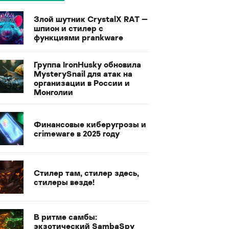
Злой шутник CrystalX RAT —
шпион и стилер с
функциями prankware
Группа IronHusky обновила
MysterySnail для атак на
организации в России и
Монголии
Финансовые киберугрозы и
crimeware в 2025 году
Стилер там, стилер здесь,
стилеры везде!
В ритме самбы:
экзотический SambaSpy