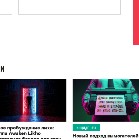
ИИ
ое пробуждение лиха:
ИНЦИДЕНТЫ
ппа Awaken Likho
Новый подход вымогателей
готовила бэкдор для атак