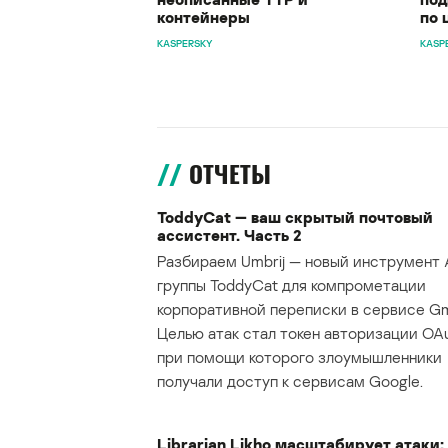
контейнеры
по 
KASPERSKY
KASP
ОТЧЕТЫ
ToddyCat — ваш скрытый почтовый
ассистент. Часть 2
Разбираем Umbrij — новый инструмент 
группы ToddyCat для компрометации
корпоративной переписки в сервисе Gma
Целью атак стал токен авторизации OAu
при помощи которого злоумышленники
получали доступ к сервисам Google.
Librarian Likho масштабирует атаки: