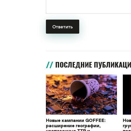
ПОСЛЕДНИЕ ПУБЛИКАЦ
Новые кампании GOFFEE:
Нов
расширение географии,
гру
неописанные TTP и
под