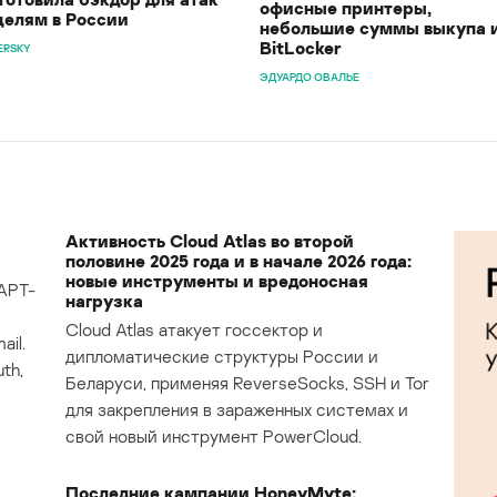
офисные принтеры,
целям в России
небольшие суммы выкупа 
BitLocker
ERSKY
ЭДУАРДО ОВАЛЬЕ
Активность Cloud Atlas во второй
половине 2025 года и в начале 2026 года:
новые инструменты и вредоносная
APT-
нагрузка
Cloud Atlas атакует госсектор и
il.
дипломатические структуры России и
th,
Беларуси, применяя ReverseSocks, SSH и Tor
для закрепления в зараженных системах и
свой новый инструмент PowerCloud.
Последние кампании HoneyMyte: