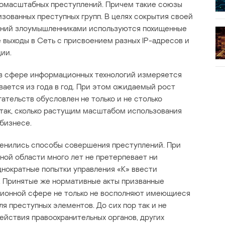
омасштабных преступлений. Причем такие союзы
зованных преступных групп. В целях сокрытия своей
ений злоумышленниками используются похищенные
 выходы в Сеть с присвоением разных IP-адресов и
ии.
в сфере информационных технологий измеряется
ается из года в год. При этом ожидаемый рост
ательств обусловлен не только и не столько
так, сколько растущим масштабом использования
бизнесе.
менились способы совершения преступлений. При
ной области много лет не претерпевает ни
нократные попытки управления «К» ввести
. Принятые же нормативные акты призванные
ционной сфере не только не восполняют имеющиеся
ля преступных элементов. До сих пор так и не
йствия правоохранительных органов, других