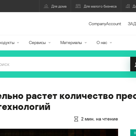
Для дома
Для малого бизнеса
Д
CompanyAccount
ЗАД
родукты
Сервисы
Материалы
О нас
льно растет количество пре
технологий
2
мин. на чтение