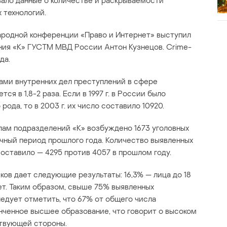
ало данные о количестве и раскрываемости
 технологий.
ародной конференции «Право и Интернет» выступил
ия «К» ГУСТМ МВД России Антон Кузнецов. Crime-
да.
ами внутренних дел преступлений в сфере
я в 1,8-2 раза. Если в 1997 г. в России было
рода, то в 2003 г. их число составило 10920.
алам подразделений «К» возбуждено 1673 уголовных
ичный период прошлого года. Количество выявленных
оставило — 4295 против 4057 в прошлом году.
ов дает следующие результаты: 16,3% — лица до 18
лет. Таким образом, свыше 75% выявленных
едует отметить, что 67% от общего числа
ченное высшее образование, что говорит о высоком
твующей стороны.