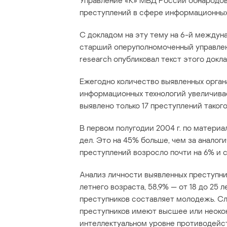
Управление «К» МВД России обнародов
преступлений в сфере информационных
С докладом на эту тему на 6-й междун
старший оперуполномоченный управлен
research опубликовал текст этого докла
Ежегодно количество выявленных орган
информационных технологий увеличиваетс
выявлено только 17 преступлений такого 
В первом полугодии 2004 г. по матери
дел. Это на 45% больше, чем за аналог
преступлений возросло почти на 6% и с
Анализ личности выявленных преступник
летнего возраста, 58,9% — от 18 до 25 
преступников составляет молодежь. Сл
преступников имеют высшее или неокон
интеллектуальном уровне противодейс