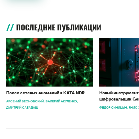
ПОСЛЕДНИЕ ПУБЛИКАЦИИ
Поиск сетевых аномалий в KATA NDR
Новый инструмент 
шифровальщик Gen
АРСЕНИЙ ВЕСНОВСКИЙ
ВАЛЕРИЙ АКУЛЕНКО
ДМИТРИЙ САБАДАШ
ФЕДОР СИНИЦЫН
ЯНИС 