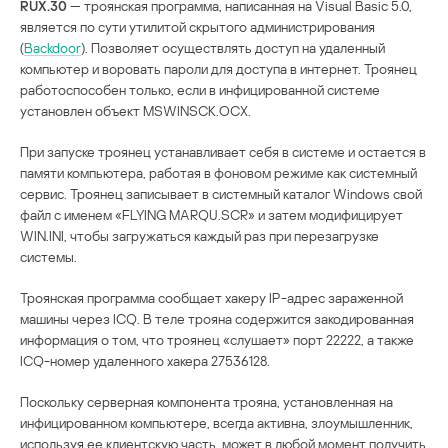
RUX.30
— троянская программа, написанная на Visual Basic 5.0,
является по сути утилитой скрытого администрирования
(
Backdoor
). Позволяет осуществлять доступ на удаленный
компьютер и воровать пароли для доступа в интернет. Троянец
работоспособен только, если в инфицированной системе
установлен объект MSWINSCK.OCX.
При запуске троянец устанавливает себя в системе и остается в
памяти компьютера, работая в фоновом режиме как системный
сервис. Троянец записывает в системный каталог Windows свой
файл с именем «FLYING MARQU.SCR» и затем модифицирует
WIN.INI, чтобы загружаться каждый раз при перезагрузке
системы.
Троянская программа сообщает хакеру IP-адрес зараженной
машины через ICQ. В теле трояна содержится закодированная
информация о том, что троянец «слушает» порт 22222, а также
ICQ-номер удаленного хакера 27536128.
Поскольку серверная компонента трояна, установленная на
инфицированном компьютере, всегда активна, злоумышленник,
используя ее клиентскую часть, может в любой момент получить