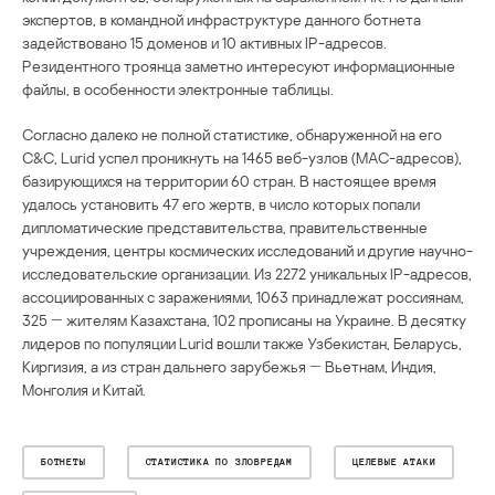
экспертов, в командной инфраструктуре данного ботнета
задействовано 15 доменов и 10 активных IP-адресов.
Резидентного троянца заметно интересуют информационные
файлы, в особенности электронные таблицы.
Согласно далеко не полной статистике, обнаруженной на его
C&C, Lurid успел проникнуть на 1465 веб-узлов (МАС-адресов),
базирующихся на территории 60 стран. В настоящее время
удалось установить 47 его жертв, в число которых попали
дипломатические представительства, правительственные
учреждения, центры космических исследований и другие научно-
исследовательские организации. Из 2272 уникальных IP-адресов,
ассоциированных с заражениями, 1063 принадлежат россиянам,
325 ― жителям Казахстана, 102 прописаны на Украине. В десятку
лидеров по популяции Lurid вошли также Узбекистан, Беларусь,
Киргизия, а из стран дальнего зарубежья ― Вьетнам, Индия,
Монголия и Китай.
БОТНЕТЫ
СТАТИСТИКА ПО ЗЛОВРЕДАМ
ЦЕЛЕВЫЕ АТАКИ