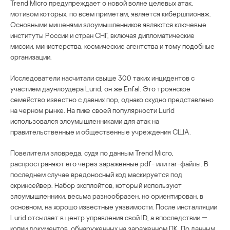
Trend Micro предупреждает о новой волне целевых атак,
мотивом которых, по всем приметам, является кибершпионаж.
Основными мишенями злоумышленников являются ключевые
институты России и стран СНГ, включая дипломатические
миссии, министерства, космические агентства и тому подобные
организации.
Исследователи насчитали свыше 300 таких инцидентов с
участием даунлоудера Lurid, он же Enfal. Это троянское
семейство известно с давних пор, однако скудно представлено
на черном рынке. На пике своей популярности Lurid
использовался злоумышленниками для атак на
правительственные и общественные учреждения США.
Повелители зловреда, судя по данным Trend Micro,
распространяют его через зараженные pdf- или rar-файлы. В
последнем случае вредоносный код маскируется под
скринсейвер. Набор эксплойтов, который используют
злоумышленники, весьма разнообразен, но ориентирован, в
основном, на хорошо известные уязвимости. После инсталляции
Lurid отсылает в центр управления свой ID, а впоследствии ―
копии документов, обнаруженных на зараженном ПК. По данным