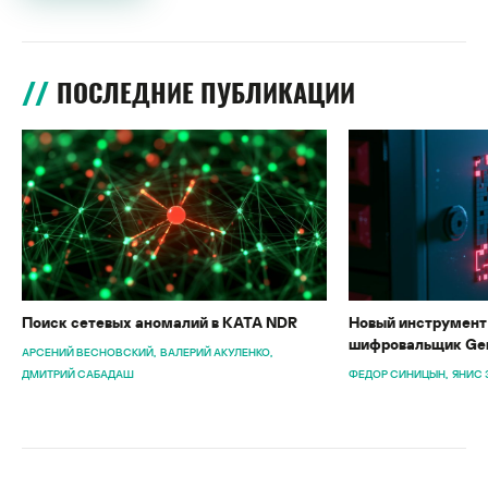
ПОСЛЕДНИЕ ПУБЛИКАЦИИ
Поиск сетевых аномалий в KATA NDR
Новый инструмент 
шифровальщик Gen
АРСЕНИЙ ВЕСНОВСКИЙ
ВАЛЕРИЙ АКУЛЕНКО
ДМИТРИЙ САБАДАШ
ФЕДОР СИНИЦЫН
ЯНИС 