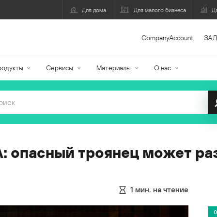
Для дома
Для малого бизнеса
Д
CompanyAccount
ЗАД
родукты
Сервисы
Материалы
О нас
 опасный троянец может ра
1
мин. на чтение