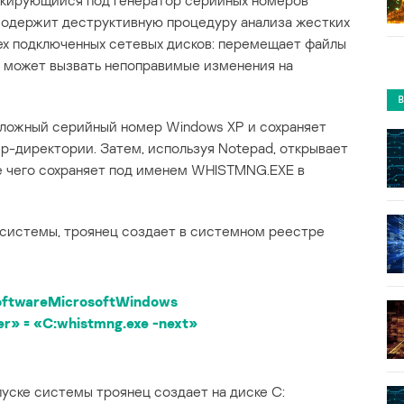
скирующийся под генератор серийных номеров
 содержит деструктивную процедуру анализа жестких
ех подключенных сетевых дисков: перемещает файлы
то может вызвать непоправимые изменения на
 ложный серийный номер Windows XP и сохраняет
p-директории. Затем, используя Notepad, открывает
ле чего сохраняет под именем WHISTMNG.EXE в
 системы, троянец создает в системном реестре
twareMicrosoftWindows
r» = «C:
whistmng.exe -next»
уске системы троянец создает на диске C: