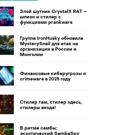
Злой шутник CrystalX RAT —
шпион и стилер с
функциями prankware
Группа IronHusky обновила
MysterySnail для атак на
организации в России и
Монголии
Финансовые киберугрозы и
crimeware в 2025 году
Стилер там, стилер здесь,
стилеры везде!
В ритме самбы:
экзотический SambaSpy