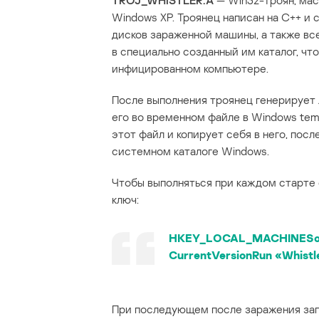
TROJ_WHISTLER.A
— Win32-троян, ма
Windows XP. Троянец написан на C++ и
дисков зараженной машины, а также вс
в специально созданный им каталог, ч
инфицированном компьютере.
После выполнения троянец генерирует
его во временном файле в Windows tem
этот файл и копирует себя в него, пос
системном каталоге Windows.
Чтобы выполняться при каждом старте
ключ:
HKEY_LOCAL_MACHINESof
CurrentVersionRun «Whistle
При последующем после заражения зап