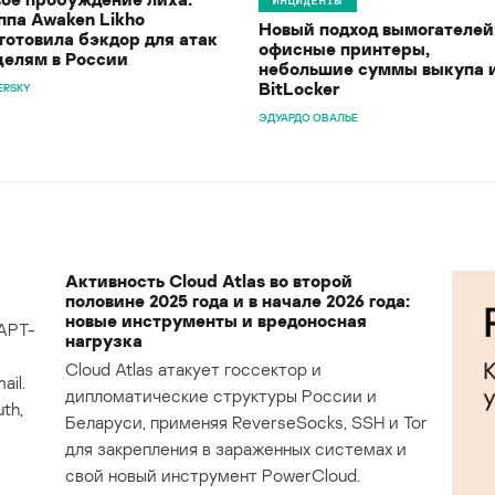
ппа Awaken Likho
Новый подход вымогателей
готовила бэкдор для атак
офисные принтеры,
целям в России
небольшие суммы выкупа 
BitLocker
ERSKY
ЭДУАРДО ОВАЛЬЕ
Активность Cloud Atlas во второй
половине 2025 года и в начале 2026 года:
новые инструменты и вредоносная
APT-
нагрузка
Cloud Atlas атакует госсектор и
il.
дипломатические структуры России и
th,
Беларуси, применяя ReverseSocks, SSH и Tor
для закрепления в зараженных системах и
свой новый инструмент PowerCloud.