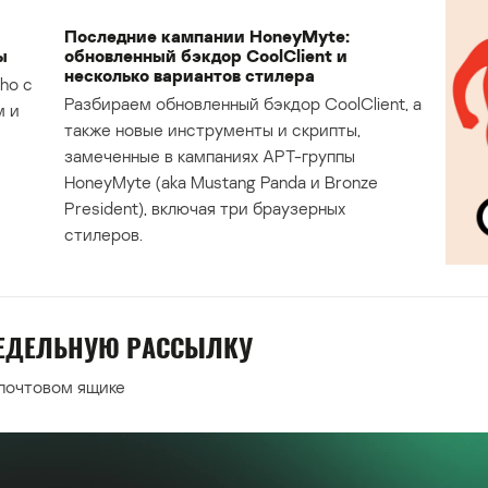
Последние кампании HoneyMyte:
ы
обновленный бэкдор CoolClient и
несколько вариантов стилера
ho с
Разбираем обновленный бэкдор CoolClient, а
м и
также новые инструменты и скрипты,
замеченные в кампаниях APT-группы
HoneyMyte (aka Mustang Panda и Bronze
President), включая три браузерных
стилеров.
НЕДЕЛЬНУЮ РАССЫЛКУ
 почтовом ящике