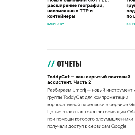
расширение географии,
гру
неописанные TTP и
под
контейнеры
по 
KASPERSKY
KASP
ОТЧЕТЫ
ToddyCat — ваш скрытый почтовый
ассистент. Часть 2
Разбираем Umbrij — новый инструмент 
группы ToddyCat для компрометации
корпоративной переписки в сервисе Gma
Целью атак стал токен авторизации OAu
при помощи которого злоумышленники
получали доступ к сервисам Google.