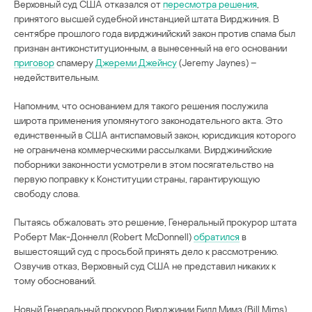
Верховный суд США отказался от
пересмотра решения
,
принятого высшей судебной инстанцией штата Вирджиния. В
сентябре прошлого года вирджинийский закон против спама был
признан антиконституционным, а вынесенный на его основании
приговор
спамеру
Джереми Джейнсу
(Jeremy Jaynes) –
недействительным.
Напомним, что основанием для такого решения послужила
широта применения упомянутого законодательного акта. Это
единственный в США антиспамовый закон, юрисдикция которого
не ограничена коммерческими рассылками. Вирджинийские
поборники законности усмотрели в этом посягательство на
первую поправку к Конституции страны, гарантирующую
свободу слова.
Пытаясь обжаловать это решение, Генеральный прокурор штата
Роберт Мак-Доннелл (Robert McDonnell)
обратился
в
вышестоящий суд с просьбой принять дело к рассмотрению.
Озвучив отказ, Верховный суд США не представил никаких к
тому обоснований.
Новый Генеральный прокурор Вирджинии Билл Мимз (Bill Mims)