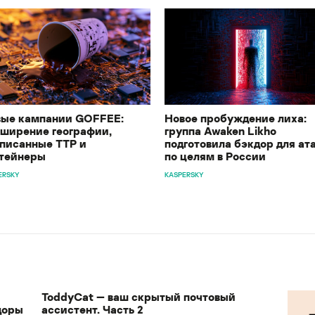
ые кампании GOFFEE:
Новое пробуждение лиха:
ширение географии,
группа Awaken Likho
писанные TTP и
подготовила бэкдор для ат
тейнеры
по целям в России
ERSKY
KASPERSKY
ToddyCat — ваш скрытый почтовый
доры
ассистент. Часть 2