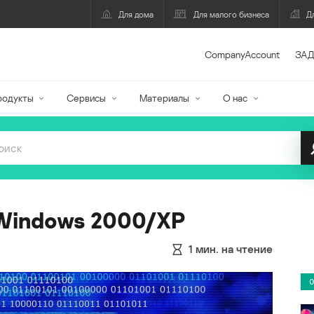
Для дома
Для малого бизнеса
Д
CompanyAccount
ЗАД
родукты
Сервисы
Материалы
О нас
 Windows 2000/XP
1
мин. на чтение