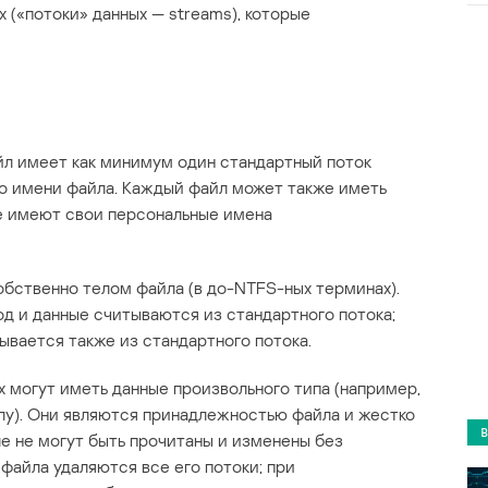
 («потоки» данных — streams), которые
л имеет как минимум один стандартный поток
по имени файла. Каждый файл может также иметь
е имеют свои персональные имена
обственно телом файла (в до-NTFS-ных терминах).
од и данные считываются из стандартного потока;
ывается также из стандартного потока.
х могут иметь данные произвольного типа (например,
йлу). Они являются принадлежностью файла и жестко
ле не могут быть прочитаны и изменены без
файла удаляются все его потоки; при