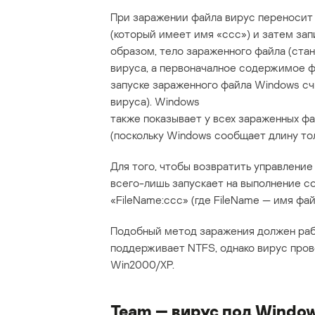
При заражении файла вирус переносит е
(который имеет имя «ccc») и затем зап
образом, тело зараженного файла (ста
вируса, а первоначалное содержимое ф
запуске зараженного файла Windows счи
вируса). Windows
также показывает у всех зараженных ф
(поскольку Windows сообщает длину тол
Для того, чтобы возвратить управление
всего-лишь запускает на выполнение со
«FileName:ccc» (где FileName — имя фай
Подобный метод заражения должен раб
поддерживает NTFS, однако вирус пров
Win2000/XP.
Team — вирус под Windo