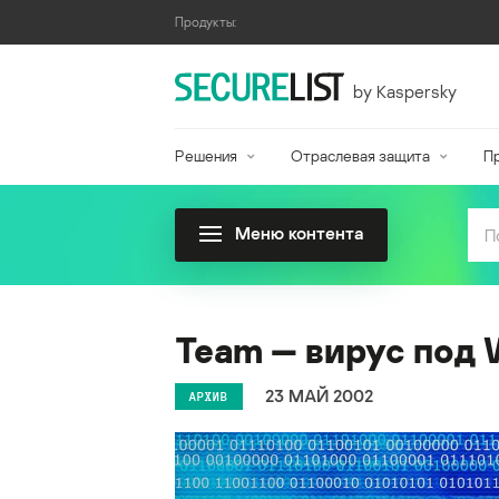
Продукты:
by Kaspersky
Решения
Отраслевая защита
П
Меню контента
Team — вирус под
23 МАЙ 2002
АРХИВ