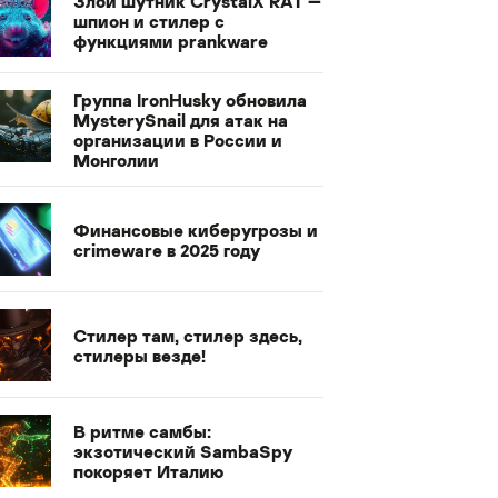
Злой шутник CrystalX RAT —
шпион и стилер с
функциями prankware
Группа IronHusky обновила
MysterySnail для атак на
организации в России и
Монголии
Финансовые киберугрозы и
crimeware в 2025 году
Стилер там, стилер здесь,
стилеры везде!
В ритме самбы:
экзотический SambaSpy
покоряет Италию