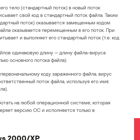
го тело (стандартный поток) в новый поток
исывает свой код в стандартный поток файла. Таким
ндартный поток) оказывается замещенным кодом
айла оказывается перемещенным в его поток. При
тывает и выполняет его стандартный поток (т.е. код
айлов одинаковую длину — длину файла-вируса
ько основного потока файла).
 первоначальному коду зараженного файла, вирус
ответственный поток файла, используя его имя:
ла).
отать на любой операционной системе, которая
еряет версию ОС и исполняется только в
ws 2000/XP