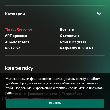
Категории
Threat Response
Все тэги
APT-хроники
Статистика
Энциклопедия
Описания угроз
KSB 2025
Kaspersky ICS CERT
* Facebook, Instagram, WhatsApp, Meta AI принадлежат компании Meta,
Мы используем файлы cookie, чтобы сделать работу с сайтом
признанной экстремистской организацией в России.
удобнее. Продолжая находиться на сайте, вы соглашаетесь с
© АО «Лаборатория Касперского», 2026.
этим. Подробную информацию о файлах cookie можно прочитать
здесь
.
Политика конфиденциальности
Terms of use
Лицензионное соглашение
ПРИНЯТЬ