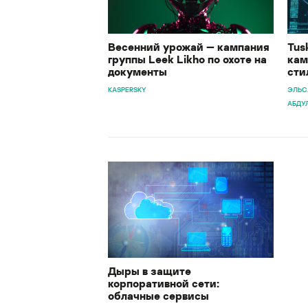
Весенний урожай — кампания
Tus
группы Leek Likho по охоте на
кам
документы
сти
KASPERSKY
ЭЛЬС
АБДУ
Дыры в защите
корпоративной сети:
облачные сервисы