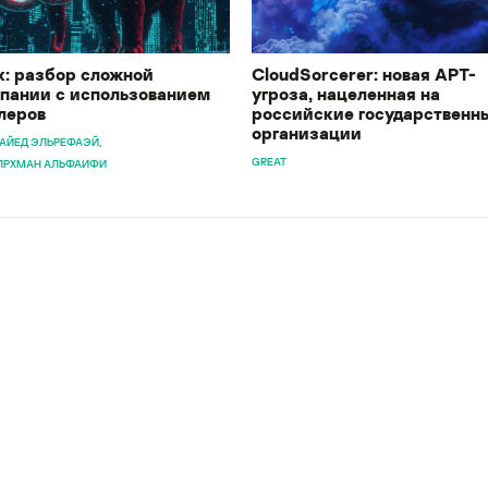
k: разбор сложной
CloudSorcerer: новая APT-
пании с использованием
угроза, нацеленная на
леров
российские государственн
организации
АЙЕД ЭЛЬРЕФАЭЙ
GREAT
ЛРХМАН АЛЬФАИФИ