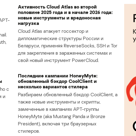
Активность Cloud Atlas во второй
половине 2025 года и в начале 2026 года:
новые инструменты и вредоносная
APT-
нагрузка
Cloud Atlas атакует госсектор и
il.
дипломатические структуры России и
th,
Беларуси, применяя ReverseSocks, SSH и Tor
для закрепления в зараженных системах и
свой новый инструмент PowerCloud.
Последние кампании HoneyMyte:
ы
обновленный бэкдор CoolClient и
несколько вариантов стилера
ho с
Разбираем обновленный бэкдор CoolClient, а
м и
также новые инструменты и скрипты,
замеченные в кампаниях APT-группы
HoneyMyte (aka Mustang Panda и Bronze
President), включая три браузерных
стилеров.