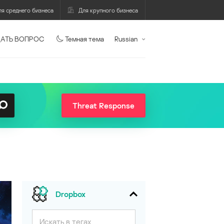
ля среднего бизнеса
Для крупного бизнеса
АТЬ ВОПРОС
Темная тема
Russian
Threat Response
Dropbox