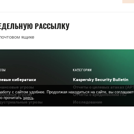
НЕДЕЛЬНУЮ РАССЫЛКУ
 почтовом ящике
ОЗЫ
КАТЕГОРИИ
левые кибератаки
Kaspersky Security Bulletin
нансовые угрозы
Отчеты о целевых атаках (AP
аботу с сайтом удобнее. Продолжая находиться на сайте, вы соглашает
бильные угрозы
Отчеты о вредоносном ПО
о прочитать
здесь
.
дустриальные угрозы
Исследование
б-угрозы
Технологии безопасности
опасное окружение (IoT)
Описание вредоносного ПО
ам и фишинг
Инциденты
вимости и эксплойты
Мнение