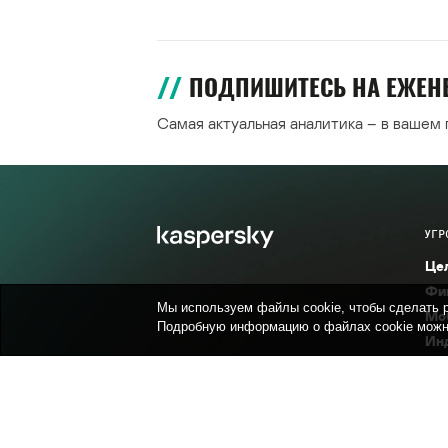
ПОДПИШИТЕСЬ НА ЕЖЕ
Самая актуальная аналитика – в вашем
УГР
Це
Фи
Мы используем файлы cookie, чтобы сделать р
Мо
Подробную информацию о файлах cookie можн
Ин
Ве
Без
Сп
Уяз