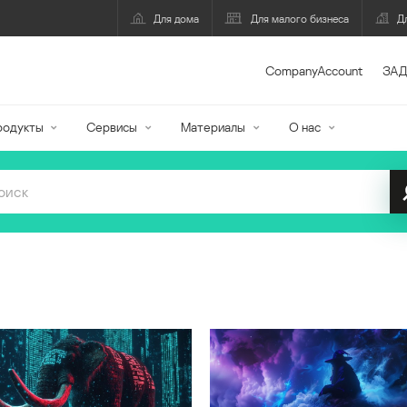
Для дома
Для малого бизнеса
Д
CompanyAccount
ЗАД
родукты
Сервисы
Материалы
О нас