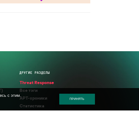
ДРУГИЕ РАЗДЕЛЫ
Threat Response
T)
Все тэги
есь с этим.
APT-хроники
ПРИНЯТЬ
Статистика
Энциклопедия
Описания угроз
KSB 2025
Kaspersky ICS CERT