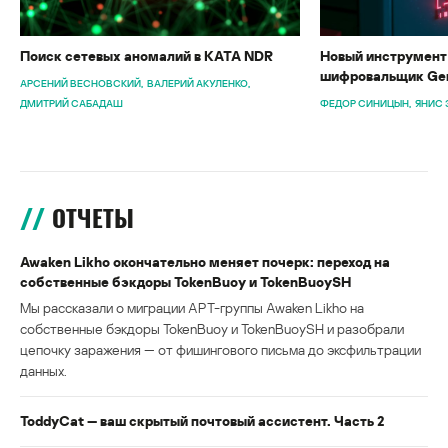
Поиск сетевых аномалий в KATA NDR
Новый инструмент 
шифровальщик Gen
АРСЕНИЙ ВЕСНОВСКИЙ
ВАЛЕРИЙ АКУЛЕНКО
ДМИТРИЙ САБАДАШ
ФЕДОР СИНИЦЫН
ЯНИС 
ОТЧЕТЫ
Awaken Likho окончательно меняет почерк: переход на
собственные бэкдоры TokenBuoy и TokenBuoySH
Мы рассказали о миграции APT-группы Awaken Likho на
собственные бэкдоры TokenBuoy и TokenBuoySH и разобрали
цепочку заражения — от фишингового письма до эксфильтрации
данных.
ToddyCat — ваш скрытый почтовый ассистент. Часть 2