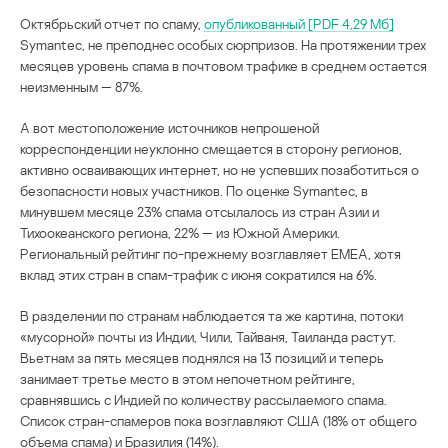
Октябрьский отчет по спаму,
опубликованный [PDF 4,29 Мб]
Symantec, не преподнес особых сюрпризов. На протяжении трех
месяцев уровень спама в почтовом трафике в среднем остается
неизменным — 87%.
А вот местоположение источников непрошеной
корреспонденции неуклонно смещается в сторону регионов,
активно осваивающих интернет, но не успевших позаботиться о
безопасности новых участников. По оценке Symantec, в
минувшем месяце 23% спама отсылалось из стран Азии и
Тихоокеанского региона, 22% — из Южной Америки.
Региональный рейтинг по-прежнему возглавляет EMEA, хотя
вклад этих стран в спам-трафик с июня сократился на 6%.
В разделении по странам наблюдается та же картина, потоки
«мусорной» почты из Индии, Чили, Тайваня, Таиланда растут.
Вьетнам за пять месяцев поднялся на 13 позиций и теперь
занимает третье место в этом непочетном рейтинге,
сравнявшись с Индией по количеству рассылаемого спама.
Список стран-спамеров пока возглавляют США (18% от общего
объема спама) и Бразилия (14%).