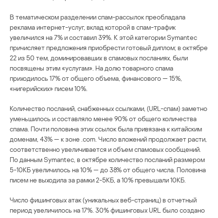
В тематическом разделении спам-рассылок преобладала
реклама интернет-услуг, вклад которой в спам-трафик
увеличился на 7% и составил 39%. К этой категории Symantec
причисляет предложения приобрести готовый диплом; в октябре
22 из 50 тем, доминировавших в спамовых посланиях, были
посвящены этим «услугам». На долю товарного спама
приходилось 17% от общего объема, финансового — 15%,
«нигерийских» писем 10%.
Количество посланий, снабженных ссылками, (URL-спам) заметно
уменьшилось и составляло менее 90% от общего количества
спама. Почти половина этих ссылок была привязана к китайским
доменам, 43% — к зоне .com. Число вложений продолжает расти,
соответственно увеличивается и объем спамовых сообщений.
По данным Symantec, в октябре количество посланий размером
5-10КБ увеличилось на 10% — до 38% от общего числа. Половина
писем не выходила за рамки 2-5КБ, а 10% превышали 10КБ.
Число фишинговых атак (уникальных веб-страниц) в отчетный
период увеличилось на 17%. 30% фишинговых URL было создано