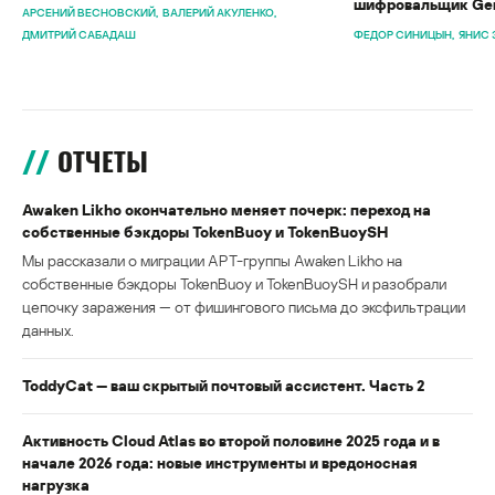
шифровальщик Gen
АРСЕНИЙ ВЕСНОВСКИЙ
ВАЛЕРИЙ АКУЛЕНКО
ДМИТРИЙ САБАДАШ
ФЕДОР СИНИЦЫН
ЯНИС 
ОТЧЕТЫ
Awaken Likho окончательно меняет почерк: переход на
собственные бэкдоры TokenBuoy и TokenBuoySH
Мы рассказали о миграции APT-группы Awaken Likho на
собственные бэкдоры TokenBuoy и TokenBuoySH и разобрали
цепочку заражения — от фишингового письма до эксфильтрации
данных.
ToddyCat — ваш скрытый почтовый ассистент. Часть 2
Активность Cloud Atlas во второй половине 2025 года и в
начале 2026 года: новые инструменты и вредоносная
нагрузка