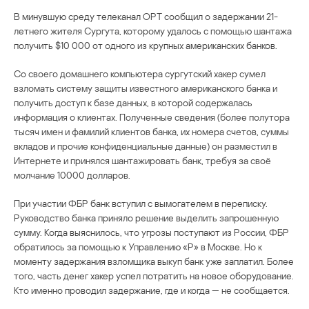
В минувшую среду телеканал ОРТ сообщил о задержании 21-
летнего жителя Сургута, которому удалось с помощью шантажа
получить $10 000 от одного из крупных американских банков.
Со своего домашнего компьютера сургутский хакер сумел
взломать систему защиты известного американского банка и
получить доступ к базе данных, в которой содержалась
информация о клиентах. Полученные сведения (более полутора
тысяч имен и фамилий клиентов банка, их номера счетов, суммы
вкладов и прочие конфиденциальные данные) он разместил в
Интернете и принялся шантажировать банк, требуя за своё
молчание 10000 долларов.
При участии ФБР банк вступил с вымогателем в переписку.
Руководство банка приняло решение выделить запрошенную
сумму. Когда выяснилось, что угрозы поступают из России, ФБР
обратилось за помощью к Управлению «Р» в Москве. Но к
моменту задержания взломщика выкуп банк уже заплатил. Более
того, часть денег хакер успел потратить на новое оборудование.
Кто именно проводил задержание, где и когда — не сообщается.