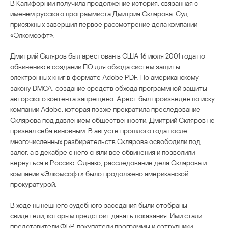
В Калифорнии получила продолжение история, связанная с
именем русского программиста Дмитрия Склярова. Суд
присяжных завершил первое рассмотрение дела компании
«Элкомсофт».
Дмитрий Скляров был арестован в США 16 июля 2001 года по
обвинению в создании ПО для обхода систем защиты
электронных книг в формате Adobe PDF. По американскому
закону DMCA, создание средств обхода программной защиты
авторского контента запрещено. Арест был произведен по иску
компании Adobe, которая позже прекратила преследование
Склярова под давлением общественности. Дмитрий Скляров не
признал себя виновным. В августе прошлого года после
многочисленных разбирательств Склярова освободили под
залог, а в декабре с него сняли все обвинения и позволили
вернуться в Россию. Однако, расследование дела Склярова и
компании «Элкомсофт» было продолжено американской
прокуратурой.
В ходе нынешнего судебного заседания были отобраны
свидетели, которым предстоит давать показания. Ими стали
представители ФБР, покупатели программы и сотрудники