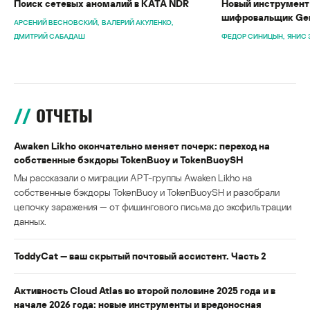
Поиск сетевых аномалий в KATA NDR
Новый инструмент 
шифровальщик Gen
АРСЕНИЙ ВЕСНОВСКИЙ
ВАЛЕРИЙ АКУЛЕНКО
ДМИТРИЙ САБАДАШ
ФЕДОР СИНИЦЫН
ЯНИС 
ОТЧЕТЫ
Awaken Likho окончательно меняет почерк: переход на
собственные бэкдоры TokenBuoy и TokenBuoySH
Мы рассказали о миграции APT-группы Awaken Likho на
собственные бэкдоры TokenBuoy и TokenBuoySH и разобрали
цепочку заражения — от фишингового письма до эксфильтрации
данных.
ToddyCat — ваш скрытый почтовый ассистент. Часть 2
Активность Cloud Atlas во второй половине 2025 года и в
начале 2026 года: новые инструменты и вредоносная