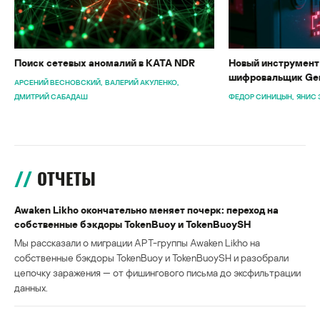
Поиск сетевых аномалий в KATA NDR
Новый инструмент 
шифровальщик Gen
АРСЕНИЙ ВЕСНОВСКИЙ
ВАЛЕРИЙ АКУЛЕНКО
ДМИТРИЙ САБАДАШ
ФЕДОР СИНИЦЫН
ЯНИС 
ОТЧЕТЫ
Awaken Likho окончательно меняет почерк: переход на
собственные бэкдоры TokenBuoy и TokenBuoySH
Мы рассказали о миграции APT-группы Awaken Likho на
собственные бэкдоры TokenBuoy и TokenBuoySH и разобрали
цепочку заражения — от фишингового письма до эксфильтрации
данных.