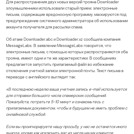
Для распространения двух новых версий трояна Downloader
злоумышленники использовали старый прием: электронные
письма, содержащие вредоносную программу, маскируются под
предупреждение системного администратора об использовании
аккаунта получателя для рассылки спама.
Об атаке Downloader.abc и Downloader.xz сообщила компания
MessageLabs. В заявлении MessageLabs говорится, что
электронные письма, с помощью которых распространяются оба
трояна, имеют одни и те же характеристики. В сообщениях
предлагается запустить прилагаемый файл во избежание
отключения учетной записи электронной почты. Текст письма в
переводе с английского выглядит так:
«В последнюю неделю ваша учетная запись e-mail используется
для отправки большого числа спамерских сообщений.
Пожалуйста, потратьте 5-10 минут и ознакомьтесь с
прилагаемым документом, чтобы в будущем не иметь проблем с
онлайновой службой.
Если вы проигнорируете нашу просьбу, у нас не останется иного
выхода, кроме как исключить вас из числа наших клиентов.