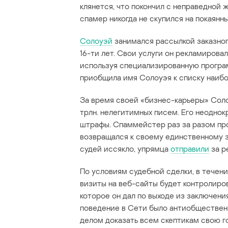
клянется, что покончил с неправедной 
спамер никогда не скупился на покаянны
Солоуэй
занимался рассылкой заказно
16-ти лет. Свои услуги он рекламирова
используя специализированную програм
приобщила имя Солоуэя к списку наибо
За время своей «бизнес-карьеры» Соло
трлн. нелегитимных писем. Его неоднок
штрафы. Спаммейстер раз за разом про
возвращался к своему единственному за
судей иссякло, упрямца
отправили
за р
По условиям судебной сделки, в течени
визиты на веб-сайты будет контролиро
которое он дал по выходе из заключени
поведение в Сети было антиобщественн
делом доказать всем скептикам свою г