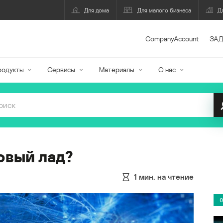
Для дома
Для малого бизнеса
Д
CompanyAccount
ЗАД
родукты
Сервисы
Материалы
О нас
овый лад?
1
мин. на чтение