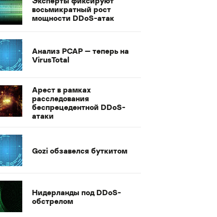
Эксперты фиксируют
восьмикратный рост
мощности DDoS-атак
Анализ PCAP — теперь на
VirusTotal
Арест в рамках
расследования
беспрецедентной DDoS-
атаки
Gozi обзавелся буткитом
Нидерланды под DDoS-
обстрелом