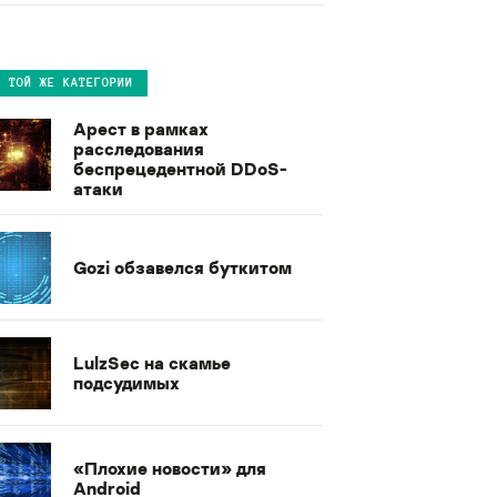
В ТОЙ ЖЕ КАТЕГОРИИ
Арест в рамках
расследования
беспрецедентной DDoS-
атаки
Gozi обзавелся буткитом
LulzSec на скамье
подсудимых
«Плохие новости» для
Android