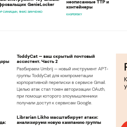
неописанные TTP и
ровальщик GenieLocker
контейнеры
Р СИНИЦЫН
ЯНИС ЗИНЧЕНКО
KASPERSKY
ToddyCat — ваш скрытый почтовый
доры
ассистент. Часть 2
Разбираем Umbrij — новый инструмент APT-
группы ToddyCat для компрометации
корпоративной переписки в сервисе Gmail.
Целью атак стал токен авторизации OAuth,
при помощи которого злоумышленники
получали доступ к сервисам Google.
Librarian Likho масштабирует атаки:
да:
анализируем новую кампанию группы