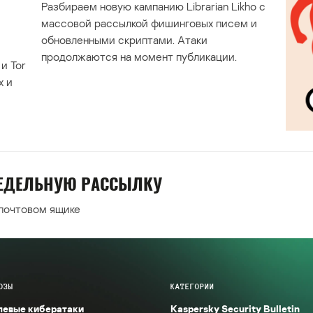
Разбираем новую кампанию Librarian Likho с
массовой рассылкой фишинговых писем и
обновленными скриптами. Атаки
продолжаются на момент публикации.
и Tor
х и
НЕДЕЛЬНУЮ РАССЫЛКУ
 почтовом ящике
ОЗЫ
КАТЕГОРИИ
левые кибератаки
Kaspersky Security Bulletin