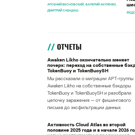
шиф
АРСЕНИЙ ВЕСНОВСКИЙ
ВАЛЕРИЙ АКУЛЕНКО
ДМИТРИЙ САБАДАШ
ФЕДО
ОТЧЕТЫ
Awaken Likho окончательно меняет
почерк: переход на собственные бэк
TokenBuoy и TokenBuoySH
Мы рассказали о миграции APT-группы
Awaken Likho на собственные бэкдоры
TokenBuoy и TokenBuoySH и разобрали
цепочку заражения — от фишингового
письма до эксфильтрации данных.
Активность Cloud Atlas во второй
половине 2025 года и в начале 2026 го