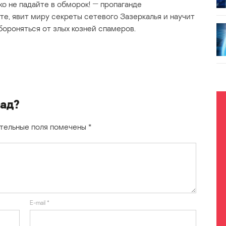
о не падайте в обморок! ― пропаганде
те, явит миру секреты сетевого Зазеркалья и научит
бороняться от злых козней спамеров.
лад?
тельные поля помечены
*
E-mail
*