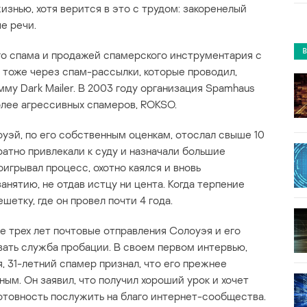
жизнью, хотя верится в это с трудом: закоренелый
е речи.
го спама и продажей спамерского инструментария с
л тоже через спам-рассылки, которые проводил,
му Dark Mailer. В 2003 году организация Spamhaus
лее агрессивных спамеров, ROKSO.
уэй, по его собственным оценкам, отослал свыше 10
ратно привлекали к суду и назначали большие
игрывал процесс, охотно каялся и вновь
нятию, не отдав истцу ни цента. Когда терпение
ешетку, где он провел почти 4 года.
е трех лет почтовые отправления Солоуэя и его
вать служба пробации. В своем первом интервью,
я, 31-летний спамер признал, что его прежнее
ым. Он заявил, что получил хороший урок и хочет
отовность послужить на благо интернет-сообщества.