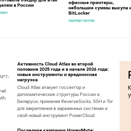
офисные принтеры,
целям в России
небольшие суммы выкупа 
BitLocker
ERSKY
ЭДУАРДО ОВАЛЬЕ
Активность Cloud Atlas во второй
половине 2025 года и в начале 2026 года:
новые инструменты и вредоносная
APT-
нагрузка
Cloud Atlas атакует госсектор и
il.
дипломатические структуры России и
th,
Беларуси, применяя ReverseSocks, SSH и Tor
для закрепления в зараженных системах и
свой новый инструмент PowerCloud.
Последние кампании HoneyMyte: