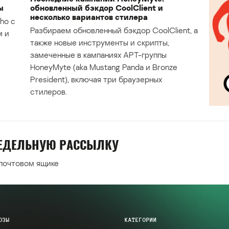
ы
обновленный бэкдор CoolClient и
несколько вариантов стилера
ho с
Разбираем обновленный бэкдор CoolClient, а
м и
также новые инструменты и скрипты,
замеченные в кампаниях APT-группы
HoneyMyte (aka Mustang Panda и Bronze
President), включая три браузерных
стилеров.
НЕДЕЛЬНУЮ РАССЫЛКУ
 почтовом ящике
ОЗЫ
КАТЕГОРИИ