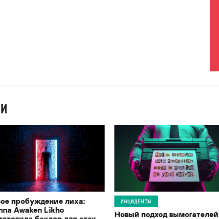
ИИ
ое пробуждение лиха:
ИНЦИДЕНТЫ
ппа Awaken Likho
Новый подход вымогателей
готовила бэкдор для атак