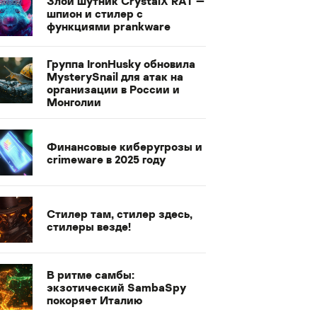
Злой шутник CrystalX RAT —
шпион и стилер с
функциями prankware
Группа IronHusky обновила
MysterySnail для атак на
организации в России и
Монголии
Финансовые киберугрозы и
crimeware в 2025 году
Стилер там, стилер здесь,
стилеры везде!
В ритме самбы:
экзотический SambaSpy
покоряет Италию