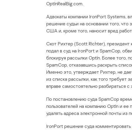
OptInRealBig.com.
Адвокаты компании IronPort Systems,
решение судьи на основании того, что 
США и, кроме того, наносит вред работ
Скот Рихтер (Scott Richter), президен
подал в суд на IronPort и SpamCop, обв
блокируя рассылки OptIn. Более того,
SpamCop, отказавшись раскрыть список
Именно это, утверждает Рихтер, не да
из списка рассылки, как того требует з
вправе самостоятельно разбираться с 
По постановлению суда SpamCop врем
пользователей на компанию OptIn и ее
удалять адреса электронной почты из 
IronPort решение суда комментировать 