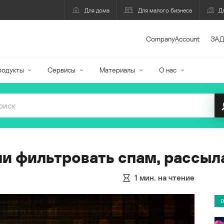
Для дома
Для малого бизнеса
Д
CompanyAccount
ЗАД
родукты
Сервисы
Материалы
О нас
и фильтровать спам, рассыл
1
мин. на чтение