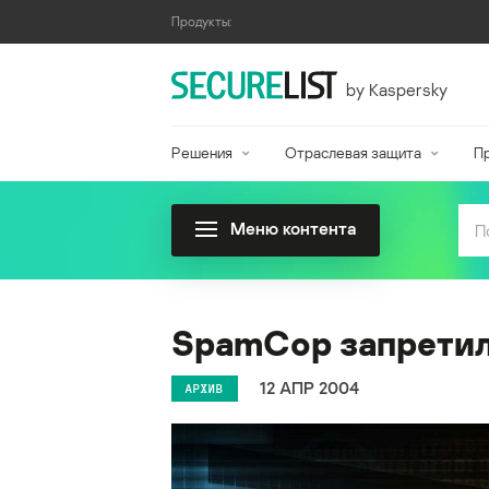
Продукты:
by Kaspersky
Решения
Отраслевая защита
П
Меню контента
SpamCop запретил
12 АПР 2004
АРХИВ