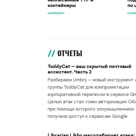
контейнеры
по 
KASPERSKY
KASP
ОТЧЕТЫ
ToddyCat — ваш скрытый почтовый
ассистент. Часть 2
Разбираем Umbrij — новый инструмент 
группы ToddyCat для компрометации
корпоративной переписки в сервисе Gma
Целью атак стал токен авторизации OAu
при помощи которого злоумышленники
получали доступ к сервисам Google.
Librarian Likho масштабирует атаки: