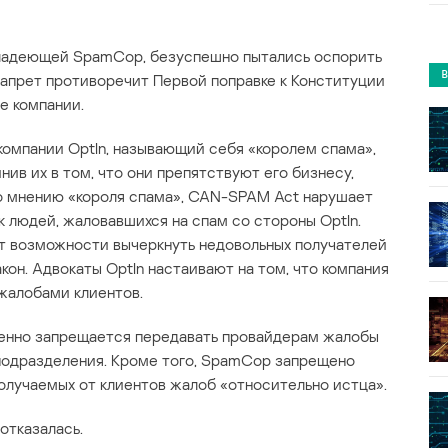
 владеющей SpamCop, безуспешно пытались оспорить
запрет противоречит Первой поправке к Конституции
е компании.
т компании OptIn, называющий себя «королем спама»,
инив их в том, что они препятствуют его бизнесу,
 по мнению «короля спама», CAN-SPAM Act нарушает
 людей, жаловавшихся на спам со стороны OptIn.
ет возможности вычеркнуть недовольных получателей
акон. Адвокаты OptIn настаивают на том, что компания
жалобами клиентов.
енно запрещается передавать провайдерам жалобы
 подразделения. Кроме того, SpamCop запрещено
получаемых от клиентов жалоб «относительно истца».
отказалась.