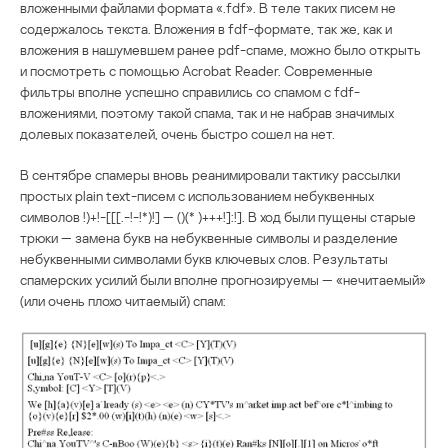
вложенными файлами формата «.fdf». В теле таких писем не
содержалось текста. Вложения в fdf-формате, так же, как и
вложения в нашумевшем ранее pdf-спаме, можно было открыть
и посмотреть с помощью Acrobat Reader. Современные
фильтры вполне успешно справились со спамом с fdf-
вложениями, поэтому такой спама, так и не набрав значимых
долевых показателей, очень быстро сошел на нет.
В сентябре спамеры вновь реанимировали тактику рассылки
простых plain text-писем с использованием небуквенных
символов !)+!-[[[.-!-!*)!] — ()(* )+++!]:!]. В ход были пущены старые
трюки — замена букв на небуквенные символы и разделение
небуквенными символами букв ключевых слов. Результаты
спамерских усилий были вполне прогнозируемы — «нечитаемый»
(или очень плохо читаемый) спам: