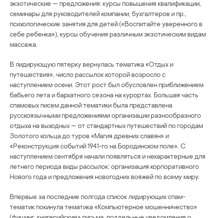
экзотические — предложения: курсы повышения квалификации,
семинары для руководителей компании, бухгалтеров и пр.,
психологические занятия для детей («Воспитайте уверенного в
себе ребенка»), курсы обучения различным экзотическим видам
массажа.
В лидирующую пятерку вернулась тематика «Отдых и
путешествия», число рассылок которой возросло с
наступлением осени. Этот рост был обусловлен приближением
бабьего лета и бархатного сезона на курортах. Большая часть
спамовых писем данной тематики была представлена
русскоязычными предложениями организации разнообразного
отдыха на выходных — от стандартных путешествий по городам
Золотого кольца до туров «Магия древних славян» и
«Реконструкция событий 1941-го на Бородинском поле». С
наступлением сентября начали появляться и нехарактерные для
летнего периода виды рассылок: организация корпоративного
Нового года и предложения новогодних вояжей по всему миру.
Впервые за последние полгода список лидирующих спам-
тематик покинула тематика «Компьютерное мошенничество»
(фишинг, «нигерийские» письма, поддельные уведомления о