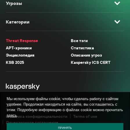
Угрозы
Категории
Threat Response
Все тэги
APT-хроники
Статистика
Энциклопедия
Описания угроз
KSB 2025
Kaspersky ICS CERT
* Facebook, Instagram, WhatsApp, Meta AI принадлежат компании Meta,
Мы используем файлы cookie, чтобы сделать работу с сайтом
признанной экстремистской организацией в России.
удобнее. Продолжая находиться на сайте, вы соглашаетесь с
© АО «Лаборатория Касперского», 2026.
этим. Подробную информацию о файлах cookie можно прочитать
здесь
.
Политика конфиденциальности
Terms of use
Лицензионное соглашение
ПРИНЯТЬ