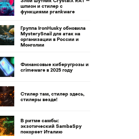
Злой шутник CrystalX RAT —
шпион и стилер с
функциями prankware
Группа IronHusky обновила
MysterySnail для атак на
организации в России и
Монголии
Финансовые киберугрозы и
crimeware в 2025 году
Стилер там, стилер здесь,
стилеры везде!
В ритме самбы:
экзотический SambaSpy
покоряет Италию