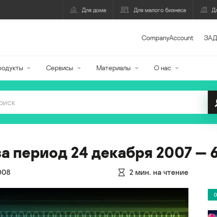
Для дома
Для малого бизнеса
Д
CompanyAccount
ЗАД
родукты
Сервисы
Материалы
О нас
а период 24 декабря 2007 — 
008
2
мин. на чтение