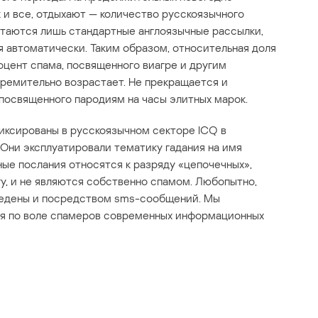
 и все, отдыхают — количество русскоязычного
стаются лишь стандартные англоязычные рассылки,
 автоматически. Таким образом, относительная доля
оцент спама, посвященного виагре и другим
ремительно возрастает. Не прекращается и
 посвященного пародиям на часы элитных марок.
ксированы в русскоязычном секторе ICQ в
Они эксплуатировали тематику гадания на имя
нные послания относятся к разряду «цепочечных»,
у, и не являются собственно спамом. Любопытно,
ведены и посредством sms-сообщений. Мы
я по воле спамеров современных информационных