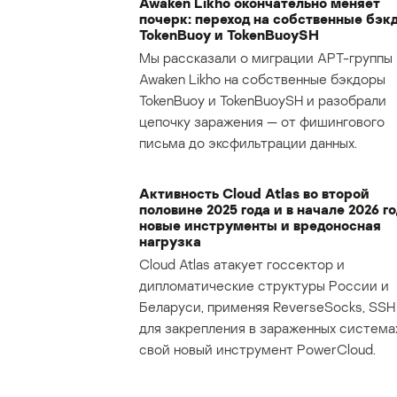
Awaken Likho окончательно меняет
почерк: переход на собственные бэк
TokenBuoy и TokenBuoySH
Мы рассказали о миграции APT-группы
Awaken Likho на собственные бэкдоры
TokenBuoy и TokenBuoySH и разобрали
цепочку заражения — от фишингового
письма до эксфильтрации данных.
Активность Cloud Atlas во второй
половине 2025 года и в начале 2026 го
новые инструменты и вредоносная
нагрузка
Cloud Atlas атакует госсектор и
дипломатические структуры России и
Беларуси, применяя ReverseSocks, SSH 
для закрепления в зараженных система
свой новый инструмент PowerCloud.