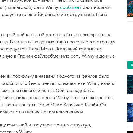
 антивирусной компании Trend Micro оказались
 (пиринговой) сети Winny,
сообщает
сайт издания
 результате ошибки одного из сотрудников Trend
оторый сейчас в ней уже не работает, копировал на
ые. В числе этих данных было несколько отчетов для
я продуктов Trend Micro. Домашний компьютер
ярную в Японии файлообменную сеть Winny и данные
лений, поскольку в названии одного из файлов было
ы сообщили об инциденте, пользователи Winny начали
блемы для нашего клиента. Сейчас подобные
рсию файла, попавшего в Winny, кто-то некорректно
л представитель Trend Micro Казухиса Тагайя. Он
е имеют отношения к этим изменениям.
яду компаний и государственных структур,
усов из Winny.