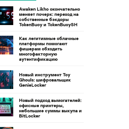
Awaken Likho окончательно
меняет почерк: переход на
собственные бэкдоры
TokenBuoy и TokenBuoySH
Как легитимные облачные
платформы помогают
фишерам обходить
многофакторную
аутентификацию
Новый инструмент Toy
Ghouls: шифровальщик
GenieLocker
Новый подход вымогателей:
офисные принтеры,
небольшие суммы выкупа и
BitLocker