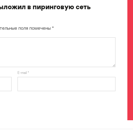
выложил в пиринговую сеть
тельные поля помечены
*
E-mail
*