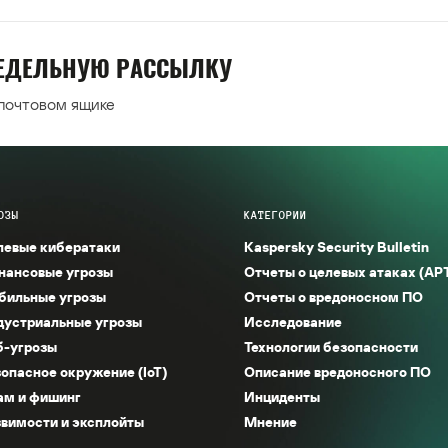
НЕДЕЛЬНУЮ РАССЫЛКУ
 почтовом ящике
ОЗЫ
КАТЕГОРИИ
левые кибератаки
Kaspersky Security Bulletin
нансовые угрозы
Отчеты о целевых атаках (AP
бильные угрозы
Отчеты о вредоносном ПО
дустриальные угрозы
Исследование
б-угрозы
Технологии безопасности
опасное окружение (IoT)
Описание вредоносного ПО
ам и фишинг
Инциденты
вимости и эксплойты
Мнение