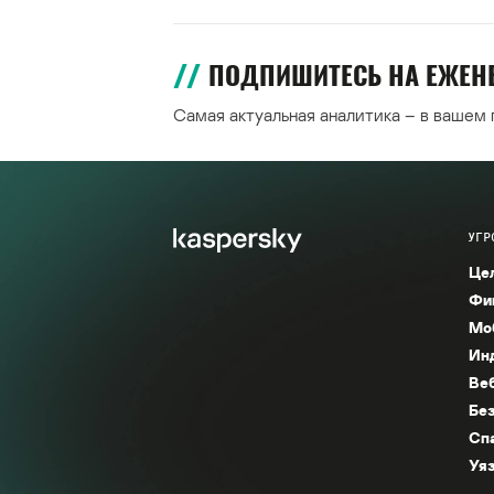
ПОДПИШИТЕСЬ НА ЕЖЕ
Самая актуальная аналитика – в вашем
УГР
Це
Фи
Мо
Ин
Ве
Без
Сп
Уяз