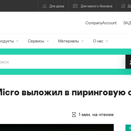
Для дома
Для малого бизнеса
Д
CompanyAccount
ЗАД
родукты
Сервисы
Материалы
О нас
Micro выложил в пиринговую 
1
мин. на чтение