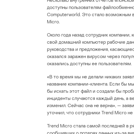
Несколько внутренних отчетов японской
доступны пользователям файлообменной
Computerworld. Это стало возможным в
Micro.
Около года назад сотрудник компании, к
свой домашний компьютер рабочие данн
руководства и предложения, касающиес
оказался заражен вирусом через попул
оказались доступны ее пользователям.
«В то время мы не делали никаких заяв
название компании-клиента. Если бы м
бы искать этот файл и создали бы про
инциденты случаются каждый день, а ве
изменил. Сейчас она не верна», — заяви
уточнил, что сотрудники Trend Micro н
Trend Micro стала самой последней в р
сообщивших о потерях данных из-за вир